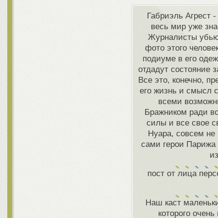
Габриэль Агрест -
весь мир уже зна
Журналисты убьют
фото этого челове
подиуме в его оде
отдадут состояние 
Все это, конечно, пр
его жизнь и смысл 
всеми возмож
Бражником ради во
силы и все свое с
Нуара, совсем не 
сами герои Парижа 
из
пост от лица перс
Наш каст маленьки
которого очень