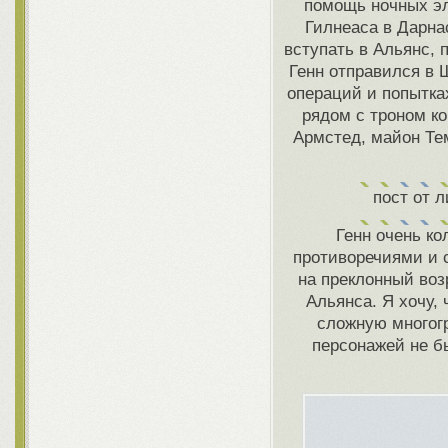
помощь ночных э
Гилнеаса в Дарна
вступать в Альянс, 
Генн отправился в 
операций и попытках
рядом с троном ко
Армстед, майон Те
пост от 
Генн очень ко
противоречиями и 
на преклонный воз
Альянса. Я хочу,
сложную многогр
персонажей не бы