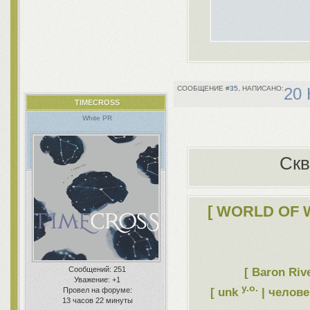
35
20 
TIMECROSS
White PR
Скв
[ WORLD OF 
Сообщений:
251
[ Baron Riv
Уважение:
+1
y.o.
[ unk
| челове
Провел на форуме:
13 часов 22 минуты