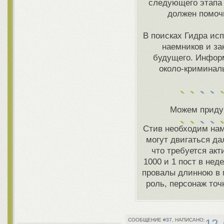
следующего этапа 
должен помочь
В поисках Гидра ис
наемников и за
будущего. Информ
около-криминаль
Можем придум
Стив необходим нам 
могут двигаться да
что требуется ак
1000 и 1 пост в нед
провалы длинною в 
роль, персонаж точ
37
12 