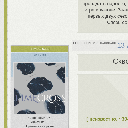
пропадать надолго,
игре и каноне. Зн
первых двух сез
Связь со
38
13 
TIMECROSS
White PR
Скв
Сообщений:
251
[ неизвестно, ~30
Уважение:
+1
Провел на форуме: