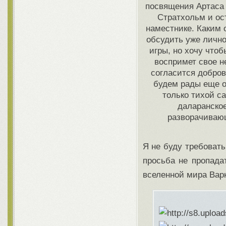
посвящения Артаса
Стратхольм и ос
наместнике. Каким 
обсудить уже лично
игры, но хочу что
воспримет свое 
согласится добров
будем рады еще од
только тихой с
даларанское
разворачивающ
Я не буду требовать
просьба не пропада
вселенной мира Вар