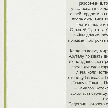
разорении Што
участвовал в созда
своей гордости он
после окончания в
платить налоги 
Стражей Пустоты. С
войны других гос
приказал построить 
Когда по всему мир
Аругалу призвать ди
их не удалось контр
среди жителей кор
лича, количеств
столицу Гилнеаса. Г
в Темную Гавань. П
– началом Катак
захватили столицу,
см
Седогрив, которого 