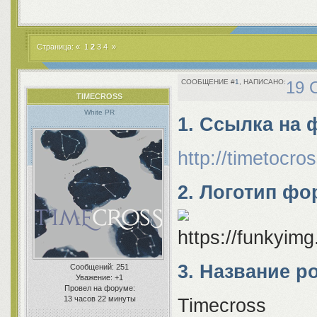
Страница:
«
1
2
3
4
»
1
19 
TIMECROSS
White PR
1. Ссылка на 
http://timetocro
2. Логотип ф
3. Название р
Сообщений:
251
Уважение:
+1
Провел на форуме:
13 часов 22 минуты
Timecross