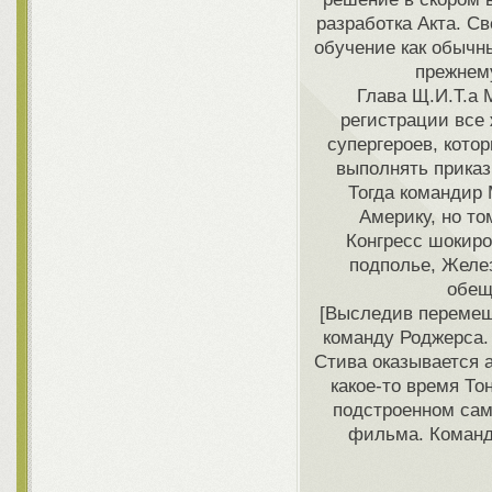
разработка Акта. С
обучение как обычн
прежнем
Глава Щ.И.Т.а 
регистрации все 
супергероев, кото
выполнять приказ
Тогда командир 
Америку, но то
Конгресс шокиро
подполье, Желе
обещ
[Выследив перемеще
команду Роджерса. 
Стива оказывается 
какое-то время То
подстроенном сам
фильма. Команда