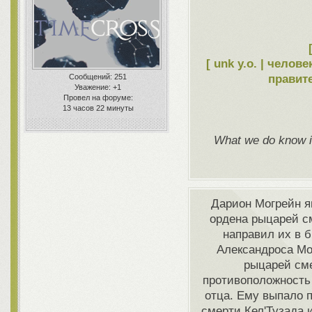
[ unk y.o. | чело
Сообщений:
251
правит
Уважение:
+1
Провел на форуме:
13 часов 22 минуты
What we do know is
Дарион Могрейн я
ордена рыцарей см
направил их в 
Александроса Мо
рыцарей сме
противоположность 
отца. Ему выпало 
смерти Кел'Тузада 