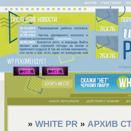
ФОРУМ
УЧАСТНИКИ
ПО
30.10.2022
Прекращение работы каталога.
Подробнее.
22.05.2021
Чистка рекламного каталога и
списков исполнителей.
Подробнее.
20.05.2021
Близится лето, и команда Вайта
желает вам хорошей погоды за окном и
приятного отдыха! А так же хотим напомнить,
что если у вас есть идеи по конкурсам или
мероприятиям, вы всегда можете высказать
их
в этой теме
! Так же сообщаем, что введен
срок неактивности исполнителей и их тем.
Подробнее.
ВОЙДИТ
НАБОР ПЕРСОНАЛА
ДЕЙСТВИЯ С ТЕМАМИ
ВО
»
WHITE PR
»
АРХИВ С