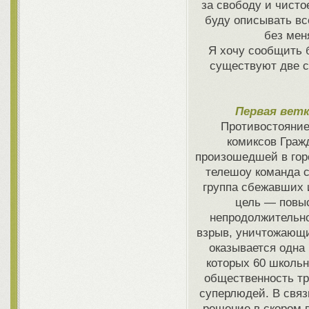
за свободу и чисто
буду описывать все
без мен
Я хочу сообщить 
существуют две с
Первая вет
Противостояние
комиксов Граж
произошедшей в гор
телешоу команда с
группа сбежавших 
цель — повыс
непродолжительно
взрыв, уничтожающи
оказывается одна 
которых 60 школьн
общественность тр
суперлюдей. В свя
решение в скором 