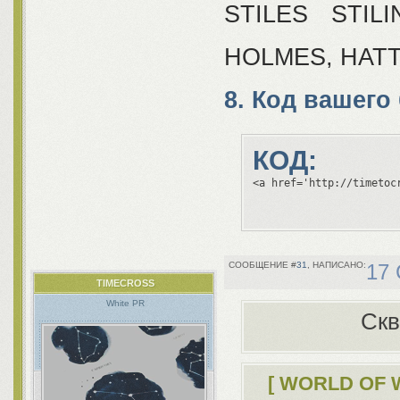
STILES STIL
HOLMES, HAT
8. Код вашего
КОД:
<a href='http://timetoc
31
17 
TIMECROSS
White PR
Скв
[ WORLD OF 