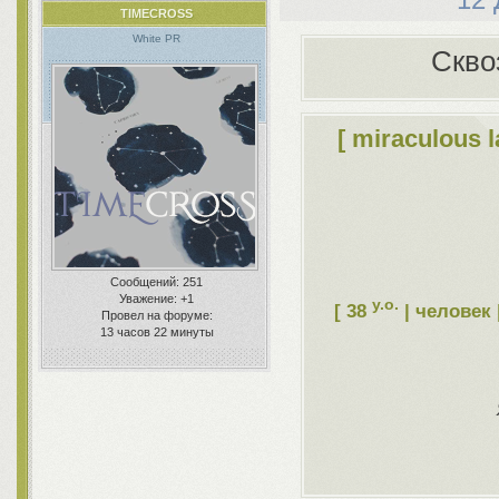
TIMECROSS
White PR
Скво
[ miraculous 
Сообщений:
251
Уважение:
+1
y.o.
[ 38
| человек 
Провел на форуме:
13 часов 22 минуты