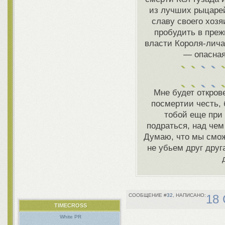
из лучших рыцарей
славу своего хозя
пробудить в пре
власти Короля-лича
— опасная
Мне будет откров
посмертии честь, 
тобой еще при 
подраться, над чем
Думаю, что мы смо
не убьем друг друг
32
18 
TIMECROSS
White PR