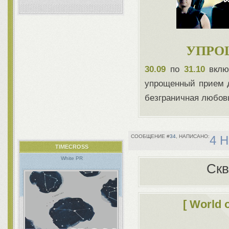
УПРО
30.09
по
31.10
вклю
упрощенный прием д
безграничная любов
34
4 Н
TIMECROSS
White PR
Скв
[ World 