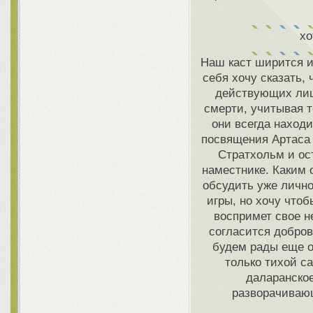
хо
Наш каст ширится и 
себя хочу сказать,
действующих лиц 
смерти, учитывая 
они всегда наход
посвящения Артаса
Стратхольм и ос
наместнике. Каким 
обсудить уже лично
игры, но хочу что
воспримет свое 
согласится добров
будем рады еще од
только тихой с
даларанское
разворачивающ