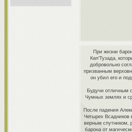
При жизни баро
Кел'Тузада, кото
добровольно согл
призванным верховн
он убил его и по
Будучи отличным с
Чумных землях и ср
После падения Алекс
Четырех Всадников 
верным спутником, 
барона от магическ