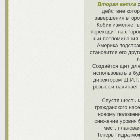
Вторая ветка
р
действие котор
завершения второ
Кобик изменяет в
переходит на сторо
чьи воспоминания 
Америка подстраи
становится его друг
п
Создаётся щит для
использовать в бу
директором Щ.И.Т.
розыск и начинает
Спустя шесть м
гражданского нас
новому положени
снижение уровня 
мест, планова
Теперь Гидра мож