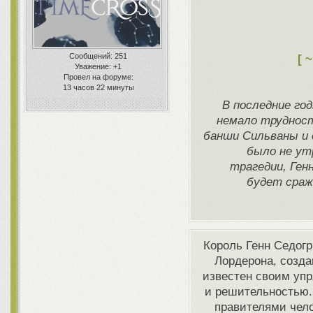
Сообщений:
251
[ 
Уважение:
+1
Провел на форуме:
13 часов 22 минуты
В последние го
немало трудност
банши Сильваны и 
было не ут
трагедии, Ген
будет сраж
Король Генн Седогр
Лордерона, созда
известен своим упр
и решительностью.
правителями чело