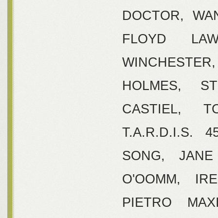
DOCTOR, WAN
FLOYD LA
WINCHESTER,
HOLMES, S
CASTIEL, T
T.A.R.D.I.S.
SONG, JANE
O'OOMM, IR
PIETRO MAX