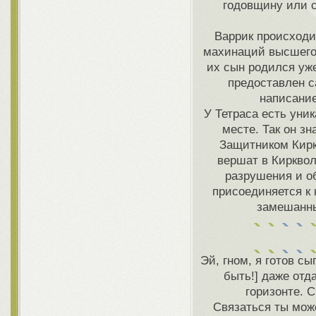
годовщину или с
Варрик происходит
махинаций высшего
их сын родился уж
предоставлен с
написание
У Тетраса есть уни
месте. Так он з
Защитником Кирк
вершат в Кирквол
разрушения и о
присоединяется к 
замешанны
Эй, гном, я готов с
быть!] даже отд
горизонте. 
Связаться ты мож