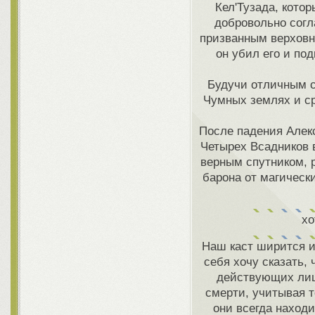
Кел'Тузада, кото
добровольно согл
призванным верховн
он убил его и по
Будучи отличным с
Чумных землях и ср
После падения Алекс
Четырех Всадников 
верным спутником, 
барона от магическ
хо
Наш каст ширится и 
себя хочу сказать,
действующих лиц 
смерти, учитывая 
они всегда наход