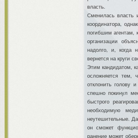
власть.
Сменилась власть и
координатора, одна
погибшим агентам, 
организации объяс
надолго, и, когда
вернется на круги св
Этим кандидатом, ка
осложняется тем, 
отклонить голову и
спешно покинул ме
быстрого реагиров
необходимую меди
неутешительные. Даж
он сможет функцио
ранение может обер