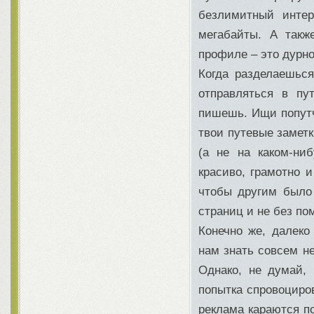
безлимитный интер
мегабайты. А такж
профиле – это дурно
Когда разделаешьс
отправляться в пу
пишешь. Ищи попутч
твои путевые замет
(а не на каком-ни
красиво, грамотно 
чтобы другим было 
страниц и не без по
Конечно же, далеко
нам знать совсем не
Однако, не думай,
попытка спровоциров
реклама караются по