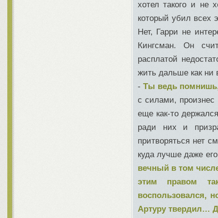
хотел такого и не 
который убил всех э
Нет, Гарри не инте
Кингсман. Он счи
расплатой недостат
жить дальше как ни 
-
Ты ведь помнишь,
с силами, произнес 
еще как-то держался
ради них и призр
притворяться нет см
куда лучше даже его
вечный в том числе
этим правом та
воспользовался, н
Артуру твердил… Д