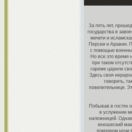
За пять лет, проше
государства в заво
мечети и исламска
Персии и Аравии. 
с помощью военных
Но все это время 
при таком отсутст
гареме царили сво
Здесь своя иерарх
говорить, т
повелительнице. Эт
Побывав в гостях о
в услужении м
наложницей. Однако
юношеский макс
покровом ночи 