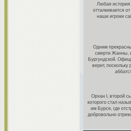
Любая история 
отталкивается от
наши игроки са
Одним прекрасны
смерти Жанны, 
Бургундской. Офици
верит, поскольку
аббатс
Орхан I, второй с
которого стал назы
им Бурсе, где отс
добровольно отрекс