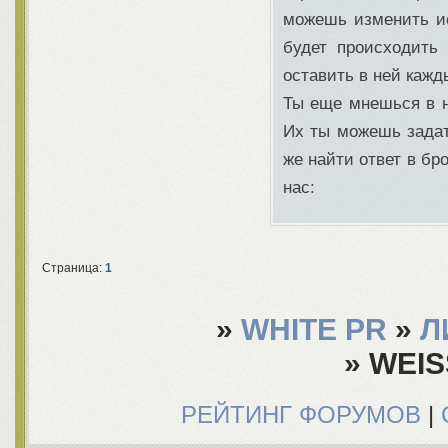
можешь изменить ис
будет происходить
оставить в ней кажд
Ты еще мнешься в 
Их ты можешь задат
же найти ответ в бр
нас:
Страница:
1
»
WHITE PR
»
Л
»
WEI
РЕЙТИНГ ФОРУМОВ
|