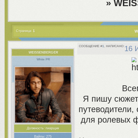
»
WEI
Страница:
1
W
1
16 
WEISSENBERGER
White PR
Все
Я пишу сюжет
путеводители, 
для ролевых ф
Должность:
пиарщик
Вайпы:
275