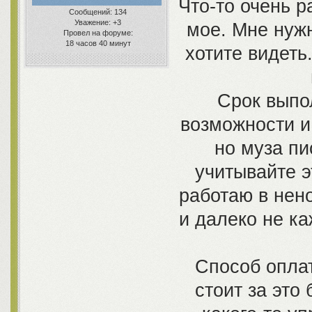
Что-то очень р
Сообщений:
134
Уважение:
+3
мое. Мне нужн
Провел на форуме:
18 часов 40 минут
хотите видеть.
Срок выпол
возможности и
но муза пи
учитывайте эт
работаю в нен
и далеко не ка
Способ оплат
стоит за это