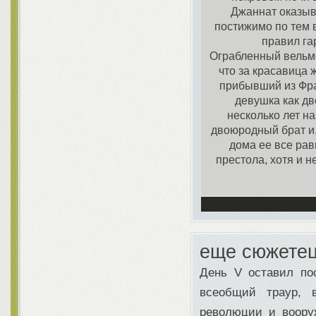
Джаннат оказыва
постижимо по тем 
правил га
Ограбленный вельмо
что за красавица 
прибывший из Фра
девушка как дв
несколько лет на
двоюродный брат и
дома ее все рав
престола, хотя и н
еще сюжете
День V оставил по
всеобщий траур, 
революции и воору