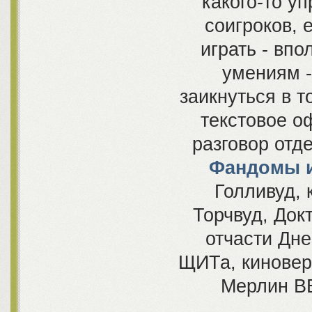
какого-то у
соигроков, 
играть - вп
умениям -
заикнуться в т
текстовое о
разговор отд
Фандомы и
Голливуд, 
Торчвуд, Док
отчасти Дн
ЩИТа, киновер
Мерлин BB