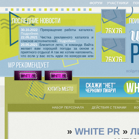
ФОРУМ
УЧАСТНИКИ
ПО
30.10.2022
Прекращение работы каталога.
Подробнее.
22.05.2021
Чистка рекламного каталога и
списков исполнителей.
Подробнее.
20.05.2021
Близится лето, и команда Вайта
желает вам хорошей погоды за окном и
приятного отдыха! А так же хотим напомнить,
что если у вас есть идеи по конкурсам или
мероприятиям, вы всегда можете высказать
их
в этой теме
! Так же сообщаем, что введен
срок неактивности исполнителей и их тем.
Подробнее.
ВОЙДИТ
НАБОР ПЕРСОНАЛА
ДЕЙСТВИЯ С ТЕМАМИ
ВО
»
WHITE PR
»
Л