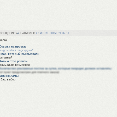
4
27 ИЮЛЯ, 2015Г. 20:37:11
чера)
Ссылка на проект:
p://greendoor.magicrpg.ru/
Пиар, который вы выбрали:
сплатный
Количество реклам:
ксимально возможное
Количество рекламных постов за сутки, которые пиарщик должен оставлять:
тот пункт предусмотрен для платного заказа)
Код рекламы:
 Ваш выбор