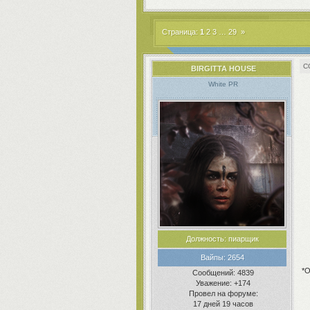
Страница:
1
2
3
…
29
»
BIRGITTA HOUSE
White PR
Должность:
пиарщик
Вайпы:
2654
*О
Сообщений:
4839
Уважение:
+174
Провел на форуме:
17 дней 19 часов