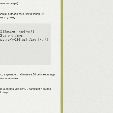
атного пиара).
явки, а после того, как я завершу).
на эту тему
2]Закажи пиар[/url]

Bba.png[/img]

ds.ru/Yy28G.gif[/img][/url]

о, а дальше стабильные 50 реклам всегда
шим правилам.
, а до вас уже есть 2 заявки и я за вас
 пиар.)