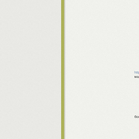
htt
ма
бо