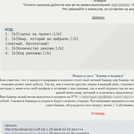
- Телефон
*Оплата заказала до/после или же во время выполнения
, вам решать
. 
*Не забывайте о комиссии, ее оставляю на вас
Шаблон:
КОД:
1. [b]Ссылка на проект:[/b]

2. [b]Пиар, который вы выбрали:[/b]

(платный, бесплатный)

3. [b]Количество реклам:[/b]

4. [b]Код рекламы:[/b]
Новая услуга "баннер в подписи"
Всем известно, что у каждого пиарщика в подписи стоит свой личный баннер или баннер сво
пиарщик делает свою работу. Так же, как и многие другие, пиарю я каждый день, следоват
которых у меня есть свой профиль и оставляю у них рекламу, где в моей подписи так же м
эдакий мини-пиар, который я осмелилась предложить 
Ваш баннер целый месяц красуется в подписи на 97%
о некоторых профилях я могу просто
рублей. Сменятся баннеры в подписи будут согласно очереди. Рассматриваю варианты устан
один баннер, обсуждается этот вопрос лично.) Собственно, 
Очередь:
прошло
http://cityofanarchy.rusff.me с 24 июля по 24 августа
http://cityofanarchy.rusff.me
с 25 августа по 25 сентября