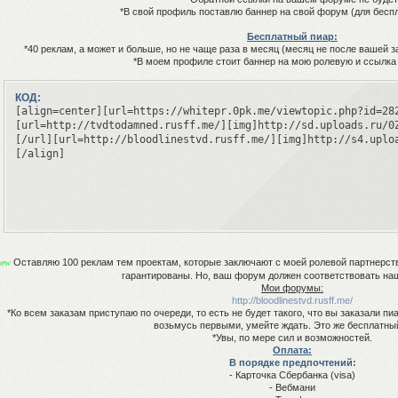
*В свой профиль поставлю баннер на свой форум (для беспл
Бесплатный пиар:
*40 реклам, а может и больше, но не чаще раза в месяц (месяц не после вашей за
*В моем профиле стоит баннер на мою ролевую и ссылка 
КОД:
[align=center][url=https://whitepr.0pk.me/viewtopic.php?id=282
[url=http://tvdtodamned.rusff.me/][img]http://sd.uploads.ru/0Z
[/url][url=http://bloodlinestvd.rusff.me/][img]http://s4.uploa
Оставляю 100 реклам тем проектам, которые заключают с моей ролевой партнерств
new
гарантированы. Но, ваш форум должен соответствовать на
Мои форумы:
http://bloodlinestvd.rusff.me/
*Ко всем заказам приступаю по очереди, то есть не будет такого, что вы заказали пиар
возьмусь первыми, умейте ждать. Это же бесплатный
*Увы, по мере сил и возможностей.
Оплата:
В порядке предпочтений:
- Карточка Сбербанка (visa)
- Вебмани