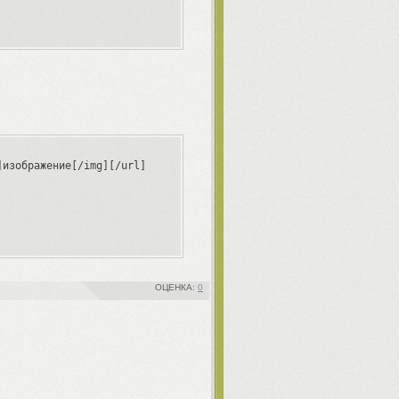
изображение[/img][/url]

0