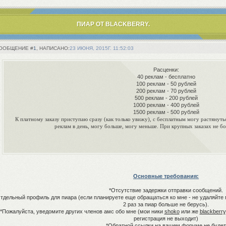
ПИАР ОТ BLACKBERRY.
1
23 ИЮНЯ, 2015Г. 11:52:03
Расценки:
40 реклам - бесплатно
100 реклам - 50 рублей
200 реклам - 70 рублей
500 реклам - 200 рублей
1000 реклам - 400 рублей
1500 реклам - 500 рублей
К платному заказу приступаю сразу (как только увижу), с бесплатным могу растянуть
реклам в день, могу больше, могу меньше. При крупных заказах не бо
Основные требования:
*Отсутствие задержки отправки сообщений.
тдельный профиль для пиара (если планируете еще обращаться ко мне - не удаляйте
2 раз за пиар больше не берусь).
*Пожалуйста, уведомите других членов амс обо мне (мои ники
shoko
или же
blackberry
регистрация не выходит)
*Обратной ссылки на вашем форуме не будет