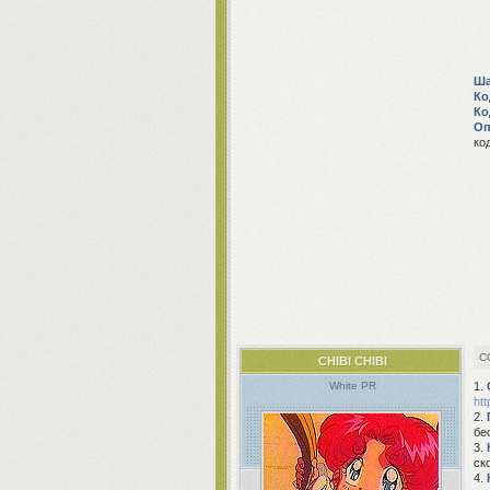
Ша
Ко
Ко
Оп
ко
CHIBI CHIBI
1.
White PR
htt
2.
бе
3.
ск
4.