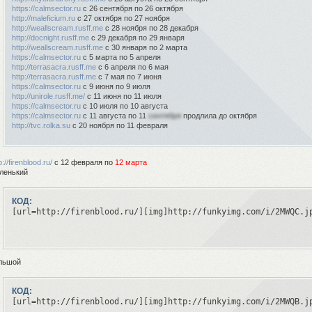
https://calmsector.ru
с 26 сентября по 26 октября
http://maleficium.ru
с 27 октября по 27 ноября
http://weallscream.rusff.me
с 28 ноября по 28 декабря
http://docnight.rusff.me
с 29 декабря по 29 января
http://weallscream.rusff.me
с 30 января по 2 марта
https://calmsector.ru
c 5 марта по 5 апреля
http://terrasacra.rusff.me
c 6 апреля по 6 мая
http://terrasacra.rusff.me
c 7 мая по 7 июня
https://calmsector.ru
c 9 июня по 9 июля
http://unirole.rusff.me/
с 11 июня по 11 июля
https://calmsector.ru
c 10 июля по 10 августа
https://calmsector.ru
c 11 августа по 11
сентября
продлила до октября
http://tvc.rolka.su
с 20 ноября по 11 февраля
p://firenblood.ru/
с 12 февраля по
12 марта
ленький
КОД:
[url=http://firenblood.ru/][img]http://funkyimg.com/i/2MWQC.j
льшой
КОД: