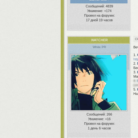
Сообщений:
4839
Уважение:
+174
Провел на форуме:
17 дней 19 часов
WATCHER
Ве
White PR
1.
htt
2.
Бе
3.
Ма
4.
(э
5.
На
Сообщений:
266
Уважение:
+16
Провел на форуме:
1 день 6 часов