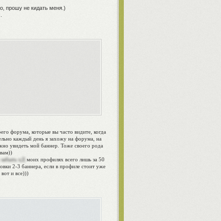
Но, прошу не кидать меня.)
.
его форума, которые вы часто видите, когда
ельно каждый день я захожу на форума, на
ожно увидеть мой баннер. Тоже своего рода
вам))
 забыть хД
моих профилях всего лишь за 50
овки 2-3 баннера, если в профиле стоит уже
вот и все)))