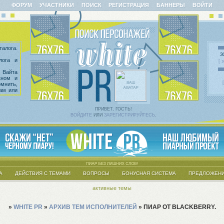
ФОРУМ
УЧАСТНИКИ
ПОИСК
РЕГИСТРАЦИЯ
БАННЕРЫ
ВОЙТИ
алога.
З
лога и
[ 
 Вайта
кном и
омнить,
сам или
казать
 введен
х тем.
ПРИВЕТ, ГОСТЬ!
ВОЙДИТЕ
ИЛИ
ЗАРЕГИСТРИРУЙТЕСЬ
.
А
ДЕЙСТВИЯ С ТЕМАМИ
ВОПРОСЫ
БОНУСНАЯ СИСТЕМА
ПРЕДЛОЖЕНИ
активные темы
»
WHITE PR
»
АРХИВ ТЕМ ИСПОЛНИТЕЛЕЙ
»
ПИАР ОТ BLACKBERRY.