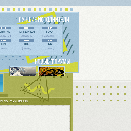
ОЛОТКО
ЧЕРНЫЙ КОТ
ТОХА
заказать ]
[ заказать ]
[ заказать ]
НИК
НИК
НИК
[ тема ]
[ тема ]
[ тема ]
Я ПО УЛУЧШЕНИЮ