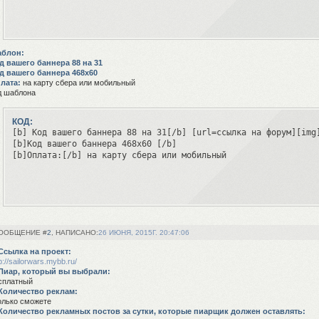
блон:
д вашего баннера 88 на 31
д вашего баннера 468х60
лата:
на карту сбера или мобильный
д шаблона
КОД:
[b] Код вашего баннера 88 на 31[/b] [url=ссылка на форум][img]
[b]Код вашего баннера 468х60 [/b] 

2
26 ИЮНЯ, 2015Г. 20:47:06
Ссылка на проект:
p://sailorwars.mybb.ru/
Пиар, который вы выбрали:
сплатный
Количество реклам:
олько сможете
Количество рекламных постов за сутки, которые пиарщик должен оставлять: