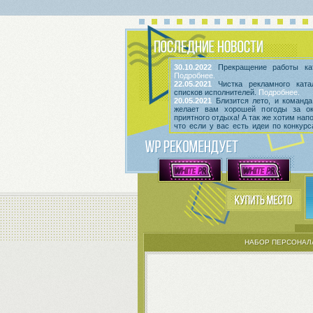
30.10.2022
Прекращение работы кат
Подробнее.
22.05.2021
Чистка рекламного ката
списков исполнителей.
Подробнее.
20.05.2021
Близится лето, и команда
желает вам хорошей погоды за о
приятного отдыха! А так же хотим нап
что если у вас есть идеи по конкур
мероприятиям, вы всегда можете выс
их
в этой теме
! Так же сообщаем, что
срок неактивности исполнителей и и
Подробнее.
НАБОР ПЕРСОНАЛ