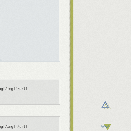
pg[/img][/url]