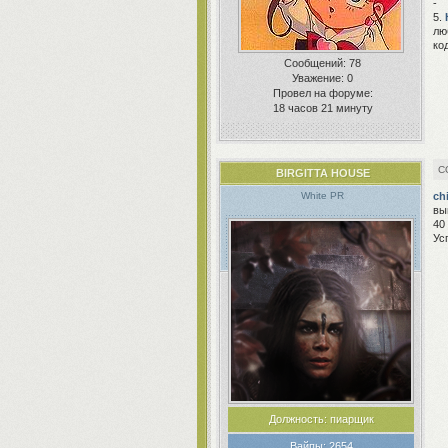
-
5.
лю
ко
Сообщений:
78
Уважение:
0
Провел на форуме:
18 часов 21 минуту
BIRGITTA HOUSE
ch
White PR
вы
40
Ус
Должность:
пиарщик
Вайпы:
2654