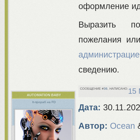
оформление ид
Выразить по
пожелания ил
администрацие
сведению.
36
15 
AUTOMATION BABY
It-прораб на FD
Дата:
30.11.20
Автор:
Ocean