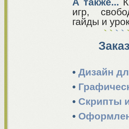
А также...
К
игр, своб
гайды и уро
Зака
•
Дизайн дл
•
Графичес
•
Скрипты и
•
Оформлен