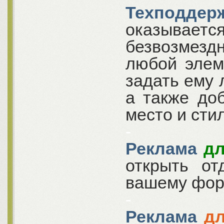
Техподдер
оказываетс
безвозмез
любой элем
задать ему
а также до
место и сти
-
Реклама
дл
открыть от
вашему фо
-
Реклама
д