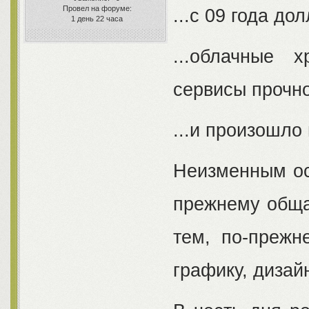
Провел на форуме:
...с 09 года д
1 день 22 часа
...облачные 
сервисы прочно
...и произошло
Неизменным ост
прежнему обща
тем, по-прежн
графику, дизай