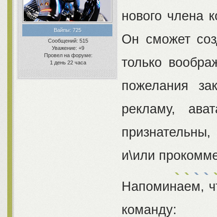
нового члена 
Вайпы:
725
Он сможет соз
Сообщений:
515
Уважение:
+9
Провел на форуме:
только вообра
1 день 22 часа
пожелания за
рекламу, ава
признательны,
и\или прокомм
Напоминаем, ч
команду: