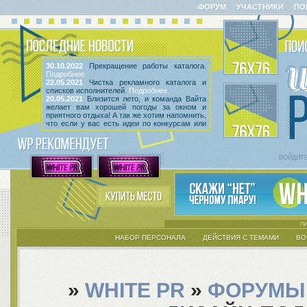
ФОРУМ
УЧАСТНИКИ
ПО
30.10.2022
Прекращение работы каталога.
Подробнее.
22.05.2021
Чистка рекламного каталога и
списков исполнителей.
Подробнее.
20.05.2021
Близится лето, и команда Вайта
желает вам хорошей погоды за окном и
приятного отдыха! А так же хотим напомнить,
что если у вас есть идеи по конкурсам или
мероприятиям, вы всегда можете высказать
их
в этой теме
! Так же сообщаем, что введен
срок неактивности исполнителей и их тем.
Подробнее.
ВОЙДИТ
НАБОР ПЕРСОНАЛА
ДЕЙСТВИЯ С ТЕМАМИ
ВО
»
WHITE PR
»
ФОРУМЫ