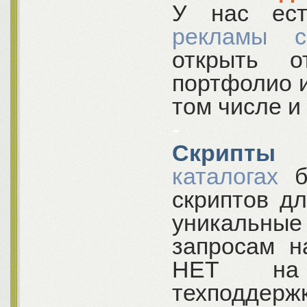
У нас е
рекламы с
открыть о
портфолио и
том числе и
-
Скрипты
д
каталогах
бо
скриптов д
уникальны
запросам н
НЕТ на 
техподдержк