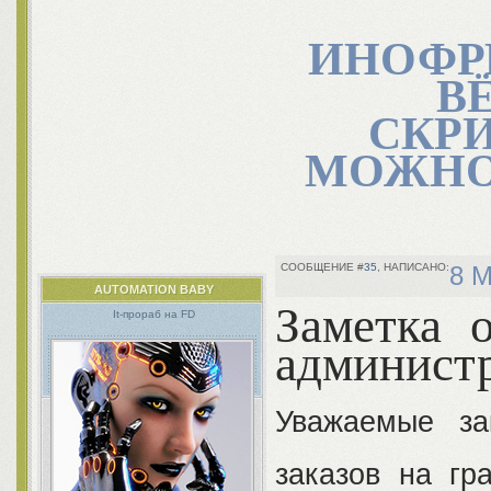
ИНОФР
В
СКР
МОЖНО
35
8 М
AUTOMATION BABY
Заметка 
It-прораб на FD
админист
Уважаемые за
заказов на гр