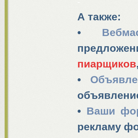
-
А также:
•
Вебма
предл
пиарщиков
•
Объявле
объявление
•
Ваши фо
рекламу ф