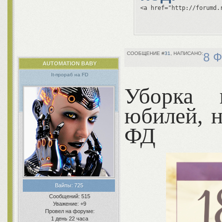
<a href="http://forumd.
31
8 Ф
AUTOMATION BABY
It-прораб на FD
Уборка 
юбилей, 
ФД
Вайпы:
725
Сообщений:
515
Уважение:
+9
Провел на форуме:
1 день 22 часа