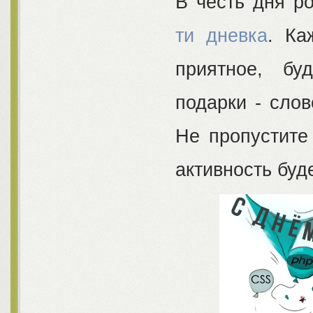
В честь дня р
ти дневка
. Ка
приятное, бу
подарки - сло
Не пропустите
активность буд