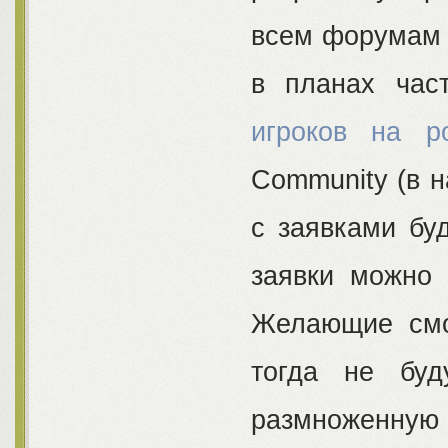
всем форумам п
в планах час
игроков на р
Community (в 
с заявками бу
заявки можно 
Желающие смог
тогда не буд
размноженну