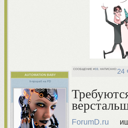
33
24 
AUTOMATION BABY
It-прораб на FD
Требу
версталь
ForumD.ru
ище