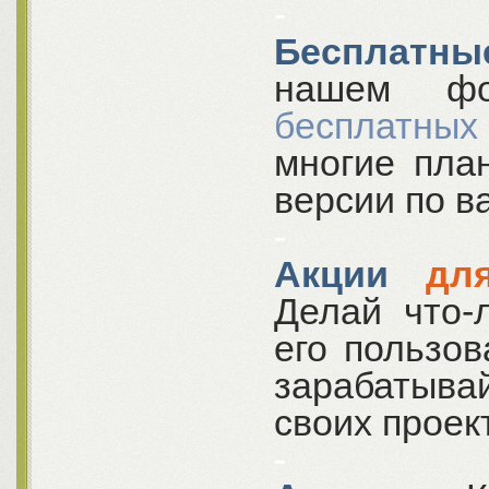
-
Бесплатны
нашем ф
бесплатных
многие пла
версии по в
-
Акции
дл
Делай что-
его пользов
зарабатывай
своих проек
-