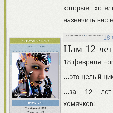
которые хоте
назначить вас 
32
18 
AUTOMATION BABY
Нам 12 лет
It-прораб на FD
18 февраля For
...это целый ци
...за 12 лет
хомячков;
Вайпы:
725
Сообщений:
515
Уважение:
+9