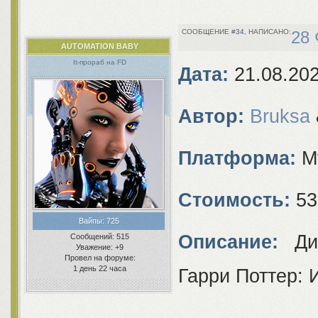
34
28 
AUTOMATION BABY
It-прораб на FD
Дата:
21.08.20
Автор:
Bruksa
Платформа:
M
Стоимость:
53
Вайпы:
725
Описание:
Диз
Сообщений:
515
Уважение:
+9
Провел на форуме:
1 день 22 часа
Гарри Поттер: