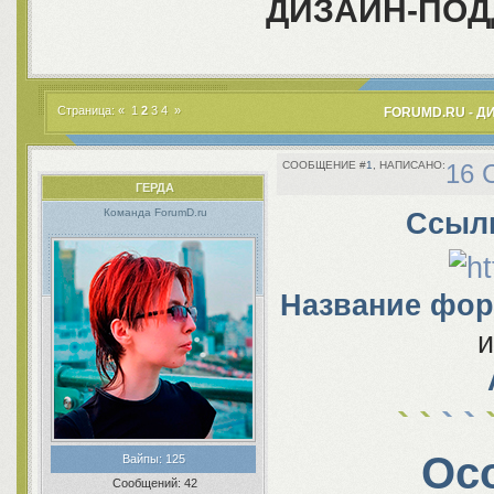
ДИЗАЙН-ПО
Страница:
«
1
2
3
4
»
FORUMD.RU - 
1
16 
ГЕРДA
Команда ForumD.ru
Ссылк
Название фор
и
Ос
Вайпы:
125
Сообщений:
42