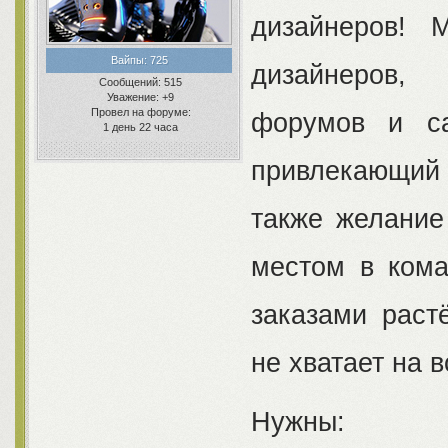
дизайнеров! 
Вайпы:
725
дизайнеров,
Сообщений:
515
Уважение:
+9
Провел на форуме:
форумов и са
1 день 22 часа
привлекающий 
также желание
местом в ком
заказами раст
не хватает на в
Нужны: