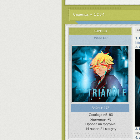
Страница:
«
1
2
3
4
CIPHER
1.
White PR
htt
2.
Вайпы:
175
Сообщений:
93
Уважение:
+8
Провел на форуме:
3.
14 часов 21 минуту
No
4.