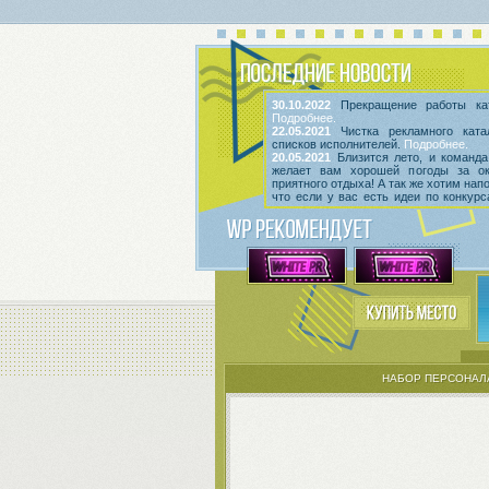
30.10.2022
Прекращение работы кат
Подробнее.
22.05.2021
Чистка рекламного ката
списков исполнителей.
Подробнее.
20.05.2021
Близится лето, и команда
желает вам хорошей погоды за о
приятного отдыха! А так же хотим нап
что если у вас есть идеи по конкур
мероприятиям, вы всегда можете выс
их
в этой теме
! Так же сообщаем, что
срок неактивности исполнителей и и
Подробнее.
НАБОР ПЕРСОНАЛ