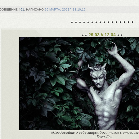
91
29 МАРТА, 2021Г. 18:10:19
★ ★ ★ ★ ★ ★ ★ ★ ★ ★ ★ ★ ★ ★ ★ ★
29.03
//
12.04
★★
★★
«Создавайте о себе мифы, боги тоже с этого на
— Ежи Лец