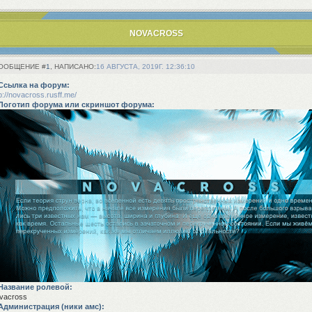
NOVACROSS
1
16 АВГУСТА, 2019Г. 12:36:10
 Ссылка на форум:
p://novacross.rusff.me/
 Логотип форума или скриншот форума:
 Название ролевой:
vacross
 Администрация (ники амс):