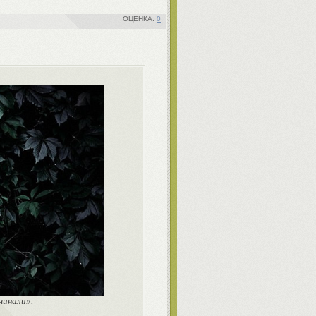
0
чинали».