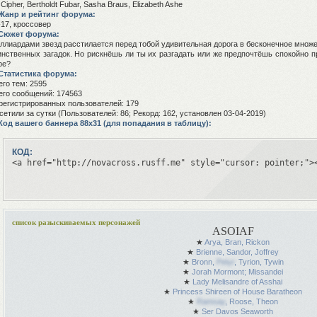
l Cipher, Bertholdt Fubar, Sasha Braus, Elizabeth Ashe
 Жанр и рейтинг форума:
-17, кроссовер
 Сюжет форума:
ллиардами звезд расстилается перед тобой удивительная дорога в бесконечное множ
инственных загадок. Но рискнёшь ли ты их разгадать или же предпочтёшь спокойно п
ре?
 Статистика форума:
его тем: 2595
его сообщений: 174563
регистрированных пользователей: 179
сетили за сутки (Пользователей: 86; Рекорд: 162, установлен 03-04-2019)
 Код вашего баннера 88х31 (для попадания в таблицу):
КОД:
<a href="http://novacross.rusff.me" style="cursor: pointer;">
список разыскиваемых персонажей
ASOIAF
★
Arya, Bran, Rickon
★
Brienne, Sandor, Joffrey
★
Bronn,
Petyr
, Tyrion, Tywin
★
Jorah Mormont; Missandei
★
Lady Melisandre of Asshai
★
Princess Shireen of House Baratheon
★
Ramsay
, Roose, Theon
★
Ser Davos Seaworth