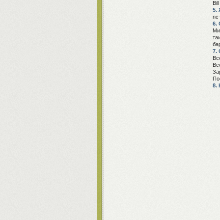
Bil
5.
nc
6.
Ми
та
ба
7.
Вс
Вс
За
По
8.