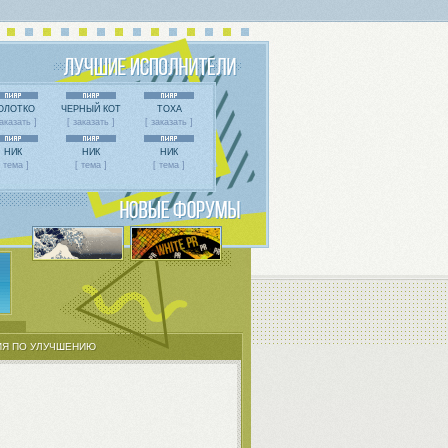
ОЛОТКО
ЧЕРНЫЙ КОТ
ТОХА
заказать ]
[ заказать ]
[ заказать ]
НИК
НИК
НИК
[ тема ]
[ тема ]
[ тема ]
Я ПО УЛУЧШЕНИЮ