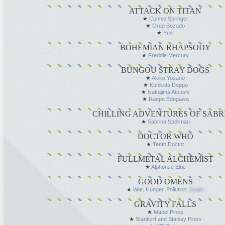
ATTACK ON TITAN
★
Сonnie Springer
★
Oruo Bozado
★
Ymir
BOHEMIAN RHAPSODY
★
Freddie Mercury
BUNGOU STRAY DOGS
★
Akiko Yosano
★
Kunikida Doppo
★
Nakajima Atsushi
★
Ranpo Edogawa
CHILLING ADVENTURES OF SABR
★
Sabrina Spellman
DOCTOR WHO
★
Tenth Doctor
FULLMETAL ALCHEMIST
★
Alphonse Elric
GOOD OMENS
★
War, Hunger, Pollution,
Death
GRAVITY FALLS
★
Mabel Pines
★
Stanford and Stanley Pines