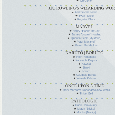
★
Will Cipher
J.K. ROWLING'S WIZARDING WO
★
Andromeda Tonks
★
Evan Rosier
★
Regulus Black
MARVEL
★
Henry ”Hank” McCoy
★
James ”Logan” Howlett
★
Quentin Beck (Mysterio)
★
Peter Maximoff
★
Raven Darkholme
NARUTO | BORUTO
★
Inojin Yamanaka
★
Karatachi Kagura
★
Kawaki
★
Shinki
★
Tenten
★
Uzumaki Boruto
★
Yakushi Kabuto
ONCE UPON A TIME
★
Mary Margaret Blanchard/Snow White
★
Tinker Bell
PATHOLOGIC
★
Daniil Dankovsky
★
Match [Sticky]
★
Mishka [Murky]