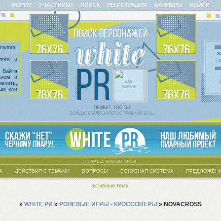
ФОРУМ
УЧАСТНИКИ
ПОИСК
РЕГИСТРАЦИЯ
БАННЕРЫ
ВОЙТИ
алога.
З
лога и
[ 
 Вайта
кном и
омнить,
сам или
казать
 введен
х тем.
ПРИВЕТ, ГОСТЬ!
ВОЙДИТЕ
ИЛИ
ЗАРЕГИСТРИРУЙТЕСЬ
.
А
ДЕЙСТВИЯ С ТЕМАМИ
ВОПРОСЫ
БОНУСНАЯ СИСТЕМА
ПРЕДЛОЖЕНИ
активные темы
»
WHITE PR
»
РОЛЕВЫЕ ИГРЫ - КРОССОВЕРЫ
»
NOVACROSS