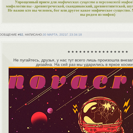
Упрощенный прием для
мифических существ и персонажей мифов
мифологии вы - древнегреческой, скандинавский, древнеегипетской, шу
Не важно кто вы человек, бог или другое какое мифическое существо. 
вы родом из мифов)
92
30 МАРТА, 2021Г. 23:34:18
★ ★ ★ ★ ★ ★ ★ ★ ★ ★ ★ ★ ★ ★ ★ ★
Не пугайтесь, друзья, у нас тут всего лишь произошла внез
дизайна. На сей раз мы ударились в яркое косми