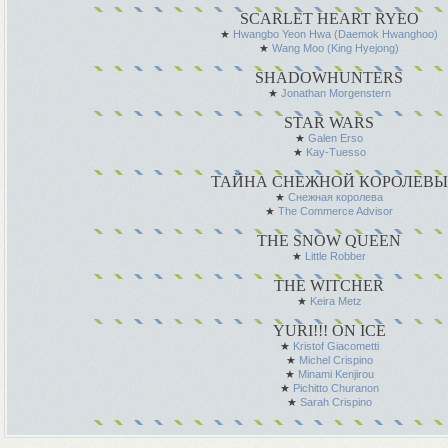
SCARLET HEART RYEO
★
Hwangbo Yeon Hwa (Daemok Hwanghoo)
★
Wang Moo (King Hyejong)
SHADOWHUNTERS
★
Jonathan Morgenstern
STAR WARS
★
Galen Erso
★
Kay-Tuesso
ТАЙНА СНЕЖНОЙ КОРОЛЕВЫ
★
Снежная королева
★
The Commerce Advisor
THE SNOW QUEEN
★
Little Robber
THE WITCHER
★
Keira Metz
YURI!!! ON ICE
★
Kristof Giacometti
★
Michel Crispino
★
Minami Kenjirou
★
Pichitto Churanon
★
Sarah Crispino