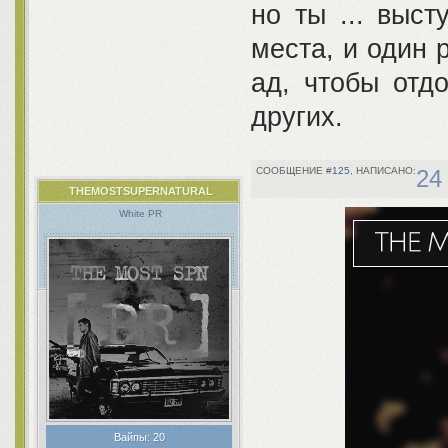
но ты ... выс
места, и один 
ад, чтобы отдо
других.
125
24
THEMOSTSUPERNATURAL
White PR
Вайпы:
20