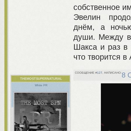
собственное им
Эвелин продо
днём, а ночь
души. Между в
Шакса и раз в
что творится в
127
8 
THEMOSTSUPERNATURAL
White PR