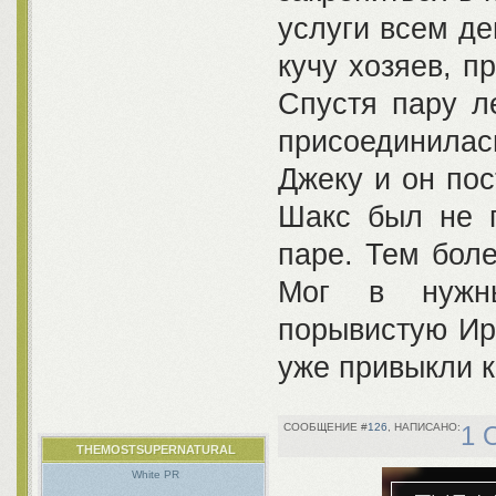
услуги всем де
кучу хозяев, п
Спустя пару л
присоединилас
Джеку и он по
Шакс был не п
паре. Тем бол
Мог в нужн
порывистую Ире
уже привыкли к
126
1 
THEMOSTSUPERNATURAL
White PR