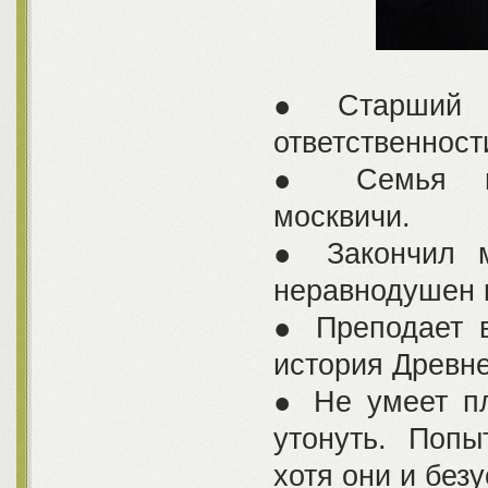
● Старший с
ответственност
● Семья пол
москвичи.
● Закончил м
неравнодушен к
● Преподает в
история Древне
● Не умеет пл
утонуть. Попы
хотя они и без