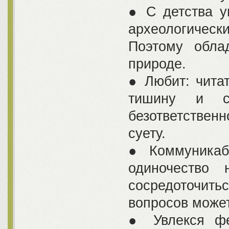
● С детства у
археологическ
Поэтому обла
природе.
● Любит: чита
тишину и св
безответстве
суету.
● Коммуникабе
одиночество 
сосредоточит
вопросов может
● Увлекся фе