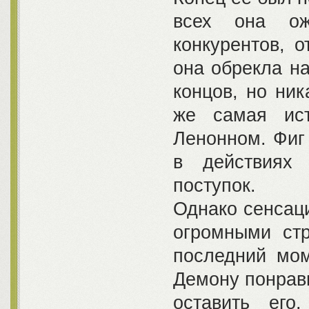
всех она ож
конкурентов, о
она обрекла на
концов, но ник
же самая ис
Ленонном. Фиг 
в действиях 
поступок.
Однако сенсаци
огромными стр
последний мом
Демону понрави
оставить ег