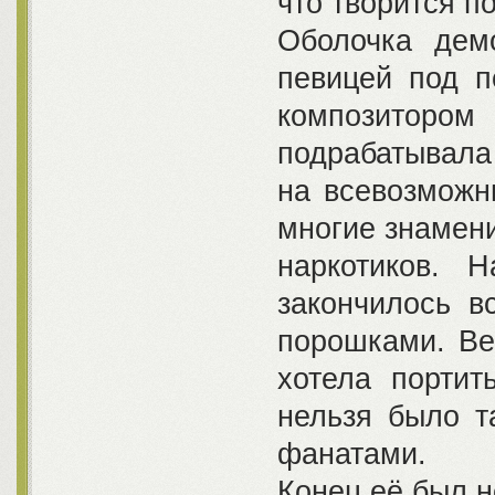
что творится по
Оболочка дем
певицей под п
композитор
подрабатывала
на всевозможн
многие знамени
наркотиков. 
закончилось в
порошками. Вен
хотела портит
нельзя было т
фанатами.
Конец её был 