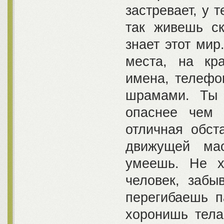
застревает, у 
так живешь ск
знает этот мир
места, на кр
имена, телефо
шрамами. Ты 
опаснее чем 
отличная обст
движущей мас
умеешь. Не х
человек, забы
перегибаешь п
хоронишь тела