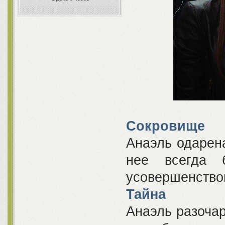
Сокровище
Анаэль одарена
нее всегда
усовершенствов
Тайна
Анаэль разочар