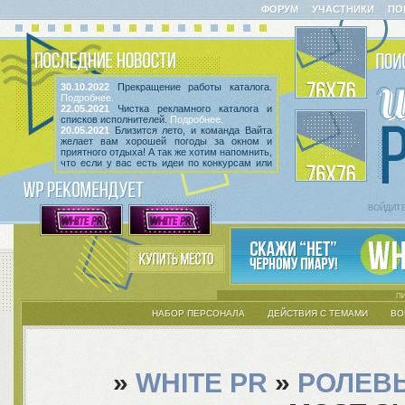
ФОРУМ
УЧАСТНИКИ
ПО
30.10.2022
Прекращение работы каталога.
Подробнее.
22.05.2021
Чистка рекламного каталога и
списков исполнителей.
Подробнее.
20.05.2021
Близится лето, и команда Вайта
желает вам хорошей погоды за окном и
приятного отдыха! А так же хотим напомнить,
что если у вас есть идеи по конкурсам или
мероприятиям, вы всегда можете высказать
их
в этой теме
! Так же сообщаем, что введен
срок неактивности исполнителей и их тем.
Подробнее.
ВОЙДИТ
НАБОР ПЕРСОНАЛА
ДЕЙСТВИЯ С ТЕМАМИ
ВО
»
WHITE PR
»
РОЛЕВ