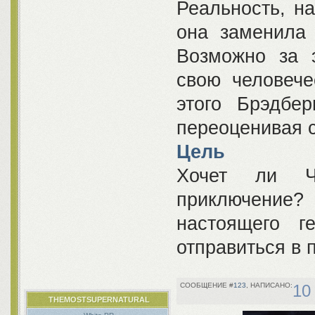
Реальность, н
она заменила
Возможно за 
свою человече
этого Брэдбе
переоценивая с
Цель
Хочет ли Ч
приключение?
настоящего г
отправиться в п
123
10
THEMOSTSUPERNATURAL