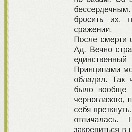
бессердечным.
бросить их, 
сражении.
После смерти о
Ад. Вечно стр
единственн
Принципами мо
обладал. Так 
было вообще 
черноглазого, 
себя преткнуть
отличалась. 
закрепиться в 