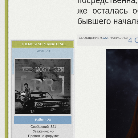
посредственна,
же осталась о
бывшего началь
122
4 
THEMOSTSUPERNATURAL
White PR
Вайпы:
20
Сообщений:
321
Уважение:
+5
Провел на форуме: