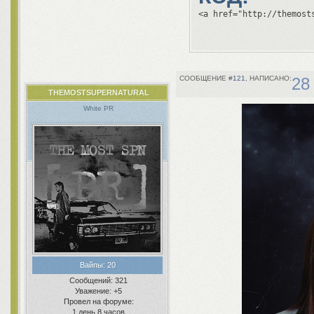
<a href="http://themost
121
28
THEMOSTSUPERNATURAL
White PR
Вайпы:
20
Сообщений:
321
Уважение:
+5
Провел на форуме:
1 день 8 часов