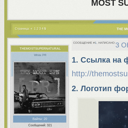
MOST S
Страница:
«
1
2
3
4
5
THE M
1
3 О
THEMOSTSUPERNATURAL
White PR
1. Ссылка на 
http://themostsu
2. Логотип ф
Вайпы:
20
Сообщений:
321