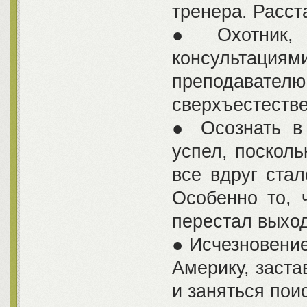
тренера. Расст
● Охотник, 
консультациями
преподавател
сверхъестеств
● Осознать в
успел, посколь
все вдруг ста
Особенно то, 
перестал выход
● Исчезновение
Америку, заста
и заняться пои