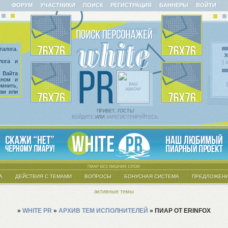
ФОРУМ
УЧАСТНИКИ
ПОИСК
РЕГИСТРАЦИЯ
БАННЕРЫ
ВОЙТИ
алога.
З
лога и
[ 
 Вайта
кном и
омнить,
сам или
казать
 введен
х тем.
ПРИВЕТ, ГОСТЬ!
ВОЙДИТЕ
ИЛИ
ЗАРЕГИСТРИРУЙТЕСЬ
.
А
ДЕЙСТВИЯ С ТЕМАМИ
ВОПРОСЫ
БОНУСНАЯ СИСТЕМА
ПРЕДЛОЖЕНИ
активные темы
»
WHITE PR
»
АРХИВ ТЕМ ИСПОЛНИТЕЛЕЙ
»
ПИАР ОТ ERINFOX