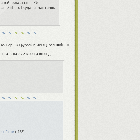
ашей рекламы: [/b]

та:[/b] [u]куда и частичный/полный[/u]
баннер - 30 рублей в месяц, большой - 70
 оплаты на 2 и 3 месяца вперёд.
.rusff.me/
(1136)