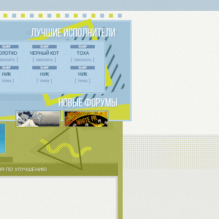
ОЛОТКО
ЧЕРНЫЙ КОТ
ТОХА
заказать ]
[ заказать ]
[ заказать ]
НИК
НИК
НИК
[ тема ]
[ тема ]
[ тема ]
Я ПО УЛУЧШЕНИЮ