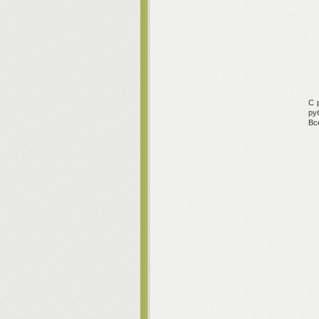
С 
ру
Вс