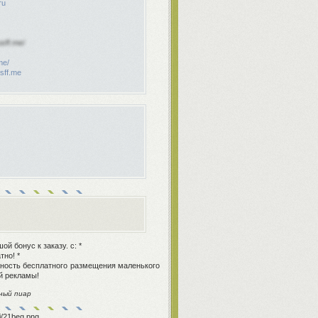
ru
usff.me/
me/
usff.me
й бонус к заказу. с: *
тно! *
ожность бесплатного размещения маленького
й рекламы!
ный пиар