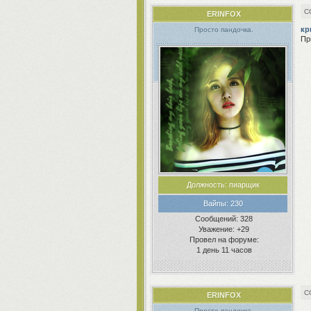
ERINFOX
кр
Просто пандочка.
Пр
Должность:
пиарщик
Вайпы:
230
Сообщений:
328
Уважение:
+29
Провел на форуме:
1 день 11 часов
ERINFOX
Просто пандочка.