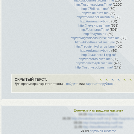
http://bloodlinestvd.rusff.me
(100)
http://lostmysoul.rusff.me/
(1200)
http://7hill.rusff.me/
(50)
http://side.rusff.me
(55)
http://moonshell.anihub.ru
(55)
http://reilana.mybb.ru
(50)
http://nevsky.rusff.me
(839)
http://durm.rusff.me/
(501)
http://sayron.ru/
(50)
http://twilightbloodsunrise.rusff.me
(50)
http://bloodlinestvd.rusff.me
(50)
http://requiemtvdrg.rusff.me/
(50)
http://reilana.mybb.ru
(50)
http://daaccord.f-rpg.ru/
http://enteros.rusff.me/
(50)
http://cometospb.rusff.me
(499)
http://lostmysoul.rusff.me/
(149)
СКРЫТЫЙ ТЕКСТ:
Для просмотра скрытого текста -
войдите
или
зарегистрируйтесь
.
Ежемесячная раздача лисичек
04.09
http://reilana.mybb.ru
06.09
http://breakdown.rusff.me
|
http://sayron.r
09.09
http://requiemtvdrg.rusff.me
11.09
http://bloodlinestvd.rusff.me
24.09
http://7hill.rusff.me