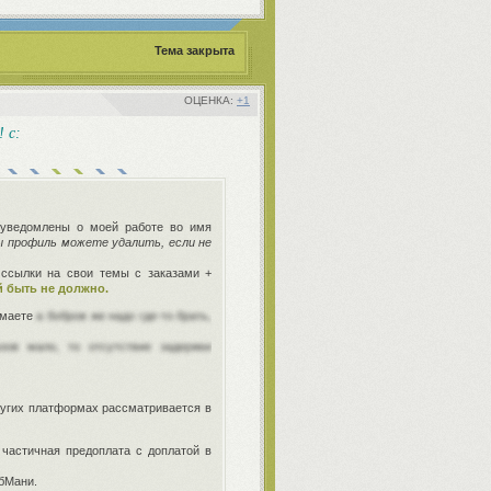
Тема закрыта
+1
 с:
.
уведомлены о моей работе во имя
ы профиль можете удалить, если не
ссылки на свои темы с заказами +
й быть не должно.
нимаете
а бобров же надо где-то брать,
азов мало, то отсутствие задержки
ругих платформах рассматривается в
частичная предоплата с доплатой в
ебМани.