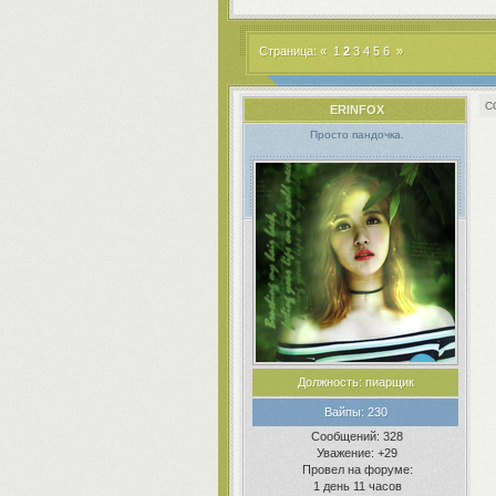
Страница:
«
1
2
3
4
5
6
»
ERINFOX
Просто пандочка.
Должность:
пиарщик
Вайпы:
230
Сообщений:
328
Уважение:
+29
Провел на форуме:
1 день 11 часов