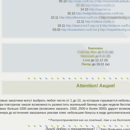
05.10
http://side.rusff.me
|
http://moonshell.anihub.
07.10
http://reilana.mybb.ru
14.10
http://sayron.ru
30.10
http://twilightbloodsunrise.rusff.me
10.11
http://bloodlinestvd.rusff.me
|
http://requiemtvdrg.r
12.11
http://reilana.mybb.ru
18.11
http://daaccord.f-rpg.ru/
|
http://enteros.rusff.
03.02
http://breakdown.rusff.me
|
http://requiemtvdrg.r
Баннеры
Сейлор Мун
до 6.11 (м)
Невский
до 6.11 (б)
Lost
до 12.12 (б)
Питер
до 16.01 (м)
Attention! Акция!
Новые заказчики могут выбрать любое число от 1 до 10, за которым скрывается небольшо
При повторном заказе возможность разместить маленький баннер на две недели беспла
Заказ больше 1000 реклам (возможно заказать 1500, 2500 и более 3000) дарует возм
ннера до истечения заказанных реклам плюс небольшие бонусы в виде дополнительно
* Распространяется как на платный, так и на бесплат
Лучей добра и процветания!