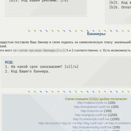
[b]3. Код вашей рекламы: [/b]
[b]5. Код в
[b]6. Опла
Баннеры
радостью поставлю Ваш баннер в свою подпись за символическую плату: маленький 
блей.
его мест
не считая три моих баннера (2 и 1)
5 и 2 соответственно. с: Есть возможность
КОД:
1. На какой срок заказываем? [u][/u]

2. Код Вашего баннера.
Свою порцию
бобра
добра получили:
http://reilana.mybb.ru
(100)
http://breakdown.rusff.me
(100)
http://sayron.ru/
(100)
http://earlgrey.rusff.me
(1200)
http://cometospb.rusff.me
(1200)
http://arcanum.f-rpg.ru/
-->
http://btg.rusff.me/
-->
http://comehere
http://requiemtvdrg.rusff.me
(100)