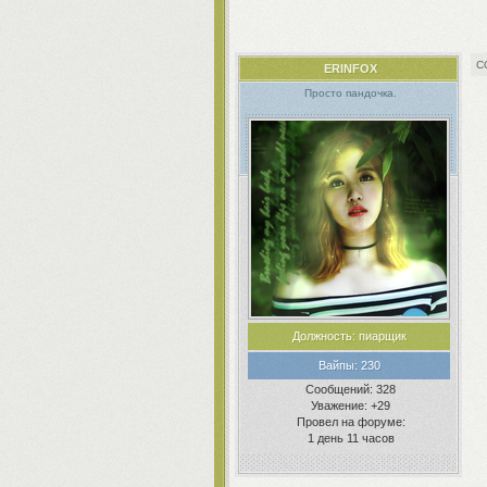
ERINFOX
Просто пандочка.
Должность:
пиарщик
Вайпы:
230
Сообщений:
328
Уважение:
+29
Провел на форуме:
1 день 11 часов