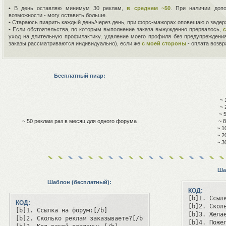
• В день оставляю минимум 30 реклам,
в среднем ~50
. При наличии допо
возможности - могу оставить больше.
• Стараюсь пиарить каждый день/через день, при форс-мажорах оповещаю о задерж
• Если обстоятельства, по которым выполнение заказа вынужденно прервалось,
уход на длительную профилактику, удаление моего профиля без предупреждени
заказы рассматриваются индивидуально), если же
с моей стороны
- оплата возв
Бесплатный пиар:
~ 
~ 
~ 
~ 50 реклам раз в месяц для одного форума
~ 
~ 1
~ 2
~ 3
Ша
Шаблон (бесплатный):
КОД:
[b]1. Ссылк
КОД:
[b]2. Скол
[b]1. Ссылка на форум:[/b]  

[b]3. Жела
[b]2. Сколько реклам заказываете?[/b] [u][/u]

[b]4. Поже