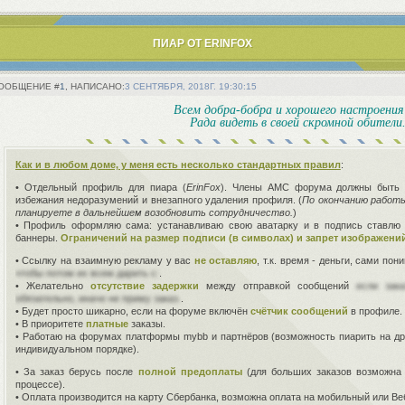
ПИАР ОТ ERINFOX
1
3 СЕНТЯБРЯ, 2018Г. 19:30:15
Всем добра-бобра и хорошего настроения!
Рада видеть в своей скромной обители
Как и в любом доме, у меня есть несколько стандартных правил
:
• Отдельный профиль для пиара (
ErinFox
). Члены АМС форума должны быть 
избежания недоразумений и внезапного удаления профиля. (
По окончанию работ
планируете в дальнейшем возобновить сотрудничество.
)
• Профиль оформляю сама: устанавливаю свою аватарку и в подпись ставлю 
баннеры.
Ограничений на размер подписи (в символах) и запрет изображени
• Ссылку на взаимную рекламу у вас
не оставляю
, т.к. время - деньги, сами по
чтобы потом их всем дарить с:
.
• Желательно
отсутствие задержки
между отправкой сообщений
если зак
обязательно, иначе не приму заказ.
.
• Будет просто шикарно, если на форуме включён
счётчик сообщений
в профиле.
• В приоритете
платные
заказы.
• Работаю на форумах платформы mybb и партнёров (возможность пиарить на д
индивидуальном порядке).
• За заказ берусь после
полной предоплаты
(для больших заказов возможна 
процессе).
• Оплата производится на карту Сбербанка, возможна оплата на мобильный или В