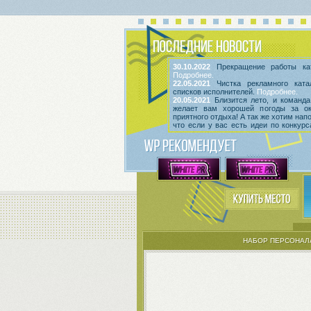
30.10.2022
Прекращение работы кат
Подробнее.
22.05.2021
Чистка рекламного ката
списков исполнителей.
Подробнее.
20.05.2021
Близится лето, и команда
желает вам хорошей погоды за о
приятного отдыха! А так же хотим нап
что если у вас есть идеи по конкур
мероприятиям, вы всегда можете выс
их
в этой теме
! Так же сообщаем, что
срок неактивности исполнителей и и
Подробнее.
НАБОР ПЕРСОНАЛ