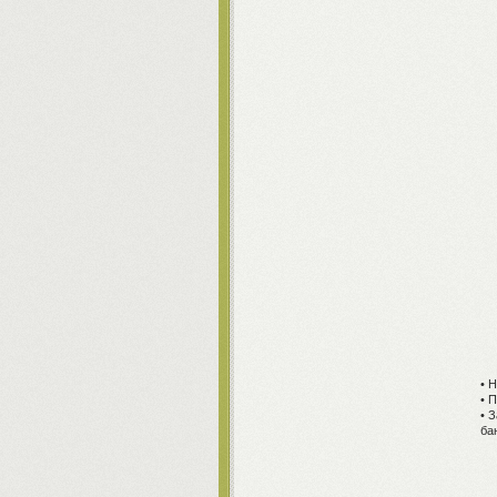
• 
• 
• 
ба