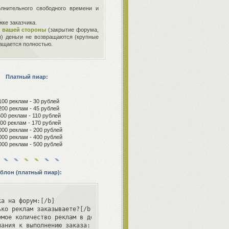
лнительного свободного времени и
ке заказчика.
с вашей стороны
(закрытие форума,
я) деньги не возвращаются (крупные
ращается полностью.
Платный пиар:
100 реклам - 30 рублей
200 реклам - 45 рублей
500 реклам - 110 рублей
800 реклам - 170 рублей
000 реклам - 200 рублей
000 реклам - 400 рублей
000 реклам - 500 рублей
блон (платный пиар):
а на форум:[/b]  

ько реклам заказываете?[/b] [u][/u]

емое количество реклам в день:[/b] [u][/u]

лания к выполнению заказа:[/b] [u][/u]
