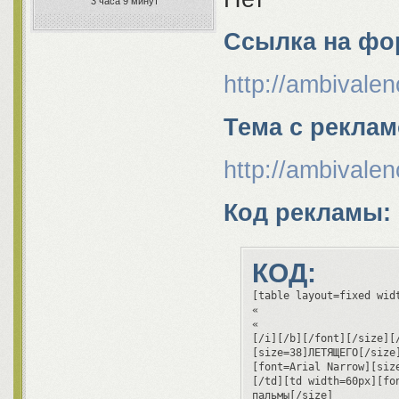
3 часа 9 минут
Ссылка на фо
http://ambivalen
Тема с реклам
http://ambivalen
Код рекламы:
КОД:
[table layout=fixed wid
«

«

[/i][/b][/font][/size][
[size=38]ЛЕТЯЩЕГО[/size]
[font=Arial Narrow][siz
[/td][td width=60px][fon
пальмы[/size]
