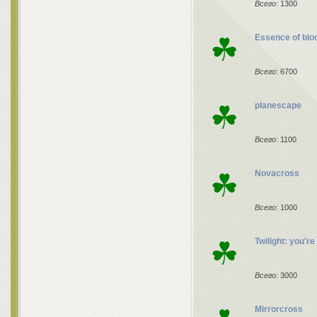
Всего
: 1300
☘
Essence of blo
Всего
: 6700
☘
planescape
Всего
: 1100
☘
Novacross
Всего
: 1000
☘
Twilight: you'r
Всего
: 3000
Mirrorcross