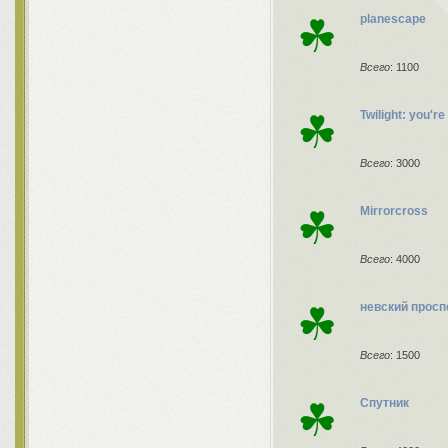
☘
planescape
Всего
: 1100
☘
Twilight: you'r
Всего
: 3000
☘
Mirrorcross
Всего
: 4000
☘
невский просп
Всего
: 1500
☘
Спутник