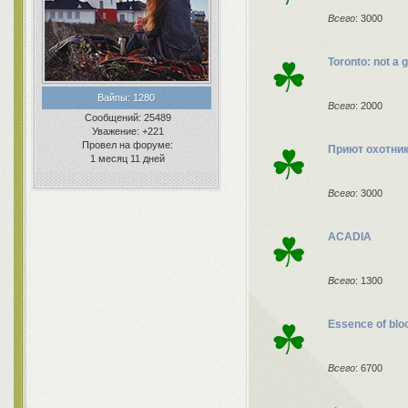
Всего
: 3000
☘
Toronto: not a
Вайпы:
1280
Всего
: 2000
Сообщений:
25489
Уважение:
+221
Провел на форуме:
☘
Приют охотни
1 месяц 11 дней
Всего
: 3000
☘
ACADIA
Всего
: 1300
☘
Essence of blo
Всего
: 6700