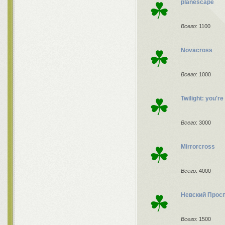
☘
planescape
Всего
: 1100
☘
Novacross
Всего
: 1000
☘
Twilight: you'r
Всего
: 3000
☘
Mirrorcross
Всего
: 4000
☘
Невский Прос
Всего
: 1500