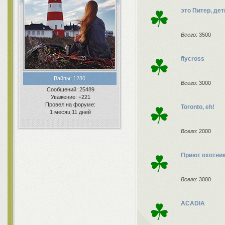
☘
это Питер, дет
Всего
: 3500
☘
flycross
Вайпы:
1280
Всего
: 3000
Сообщений:
25489
Уважение:
+221
Провел на форуме:
☘
Toronto, eh!
1 месяц 11 дней
Всего
: 2000
☘
Приют охотни
Всего
: 3000
☘
ACADIA