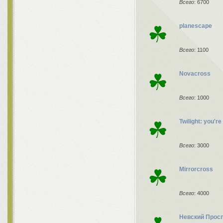
Всего
: 6700
☘
planescape
Всего
: 1100
☘
Novacross
Всего
: 1000
☘
Twilight: you'r
Всего
: 3000
☘
Mirrorcross
Всего
: 4000
Невский Прос