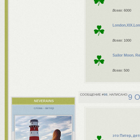
☘
Всего
: 6000
☘
London.XIX.Lo
Всего
: 1000
☘
Sailor Moon. 
Всего
: 500
98
9 О
NEVERAINS
слова - ветер
это Питер, дет