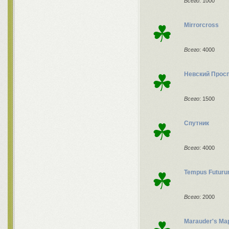
Всего
: 1000
☘
Mirrorcross
Всего
: 4000
☘
Невский Прос
Всего
: 1500
☘
Спутник
Всего
: 4000
☘
Tempus Futur
Всего
: 2000
Marauder's Ma