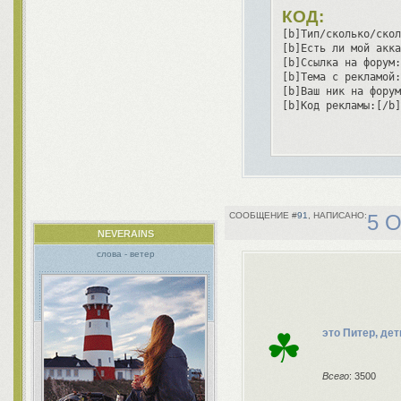
КОД:
[b]Тип/сколько/скол
[b]Есть ли мой акка
[b]Ссылка на форум:
[b]Тема с рекламой:
[b]Ваш ник на форум
[b]Код рекламы:[/b]
91
5 О
NEVERAINS
слова - ветер
☘
это Питер, дет
Всего
: 3500