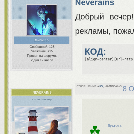
Neverains
Добрый вечер
рекламы, пожал
Вайпы:
95
Сообщений:
126
КОД:
Уважение:
+25
Провел на форуме:
[align=center][url=http
2 дня 12 часов
95
8 О
NEVERAINS
слова - ветер
☘
flycross