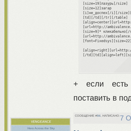
[size=19]лазурь[/size]

[size=12]загар

[i]не_доспех[/i][/size][
[td][/td][/tr][/table]

[align=center][url=http
[url=http://ambivalence
[size=9]* кликабельно[/s
[url=http://ambivalence
[font=Fixedsys][size=22
[align=right][url=http:
[/td][td][align=left][s
+ если есть 
поставить в п
94
7 О
VENGEANCE
Hero Across the Sky