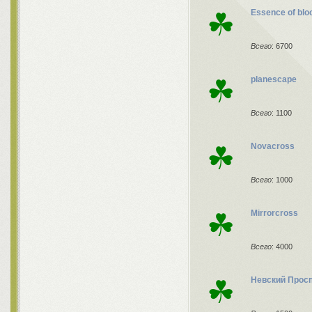
☘
Essence of blo
Всего
: 6700
☘
planescape
Всего
: 1100
☘
Novacross
Всего
: 1000
☘
Mirrorcross
Всего
: 4000
☘
Невский Прос