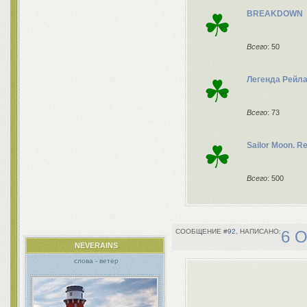
☘
BREAKDOWN
Всего
: 50
☘
Легенда Рейл
Всего
: 73
☘
Sailor Moon. 
Всего
: 500
92
6 О
NEVERAINS
слова - ветер