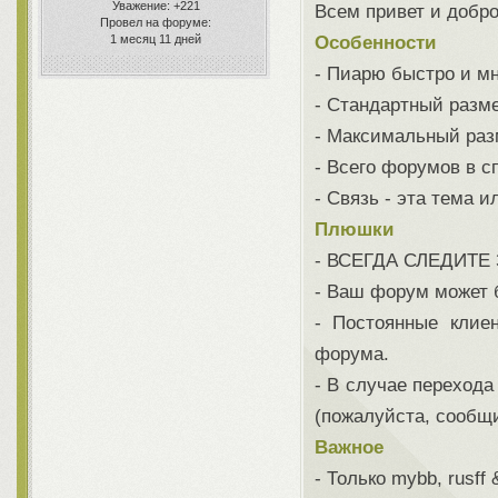
Уважение:
+221
Всем привет и добро
Провел на форуме:
1 месяц 11 дней
Особенности
- Пиарю быстро и мн
- Стандартный разме
- Максимальный разм
- Всего форумов в с
- Связь - эта тема и
Плюшки
- ВСЕГДА СЛЕДИТЕ З
- Ваш форум может б
- Постоянные клие
форума.
- В случае перехода
(пожалуйста, сообщи
Важное
- Только mybb, rusff 