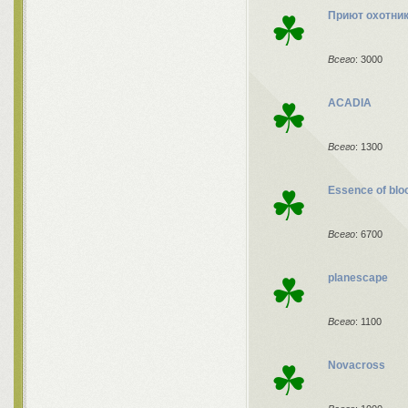
☘
Приют охотни
Всего
: 3000
☘
ACADIA
Всего
: 1300
☘
Essence of blo
Всего
: 6700
☘
planescape
Всего
: 1100
☘
Novacross