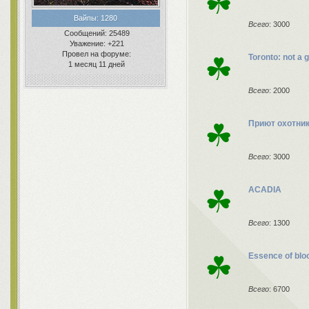
☘
Вайпы:
1280
Всего
: 3000
Сообщений:
25489
Уважение:
+221
Провел на форуме:
☘
Toronto: not a
1 месяц 11 дней
Всего
: 2000
☘
Приют охотни
Всего
: 3000
☘
ACADIA
Всего
: 1300
☘
Essence of blo
Всего
: 6700