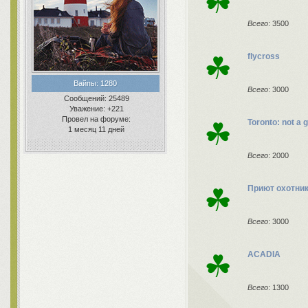
☘
Всего
: 3500
☘
flycross
Вайпы:
1280
Всего
: 3000
Сообщений:
25489
Уважение:
+221
Провел на форуме:
☘
Toronto: not a
1 месяц 11 дней
Всего
: 2000
☘
Приют охотни
Всего
: 3000
☘
ACADIA
Всего
: 1300