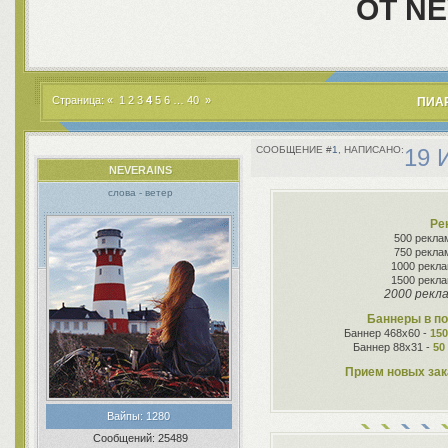
ОТ NE
Страница:
«
1
2
3
4
5
6
…
40
»
ПИАР
1
19 
NEVERAINS
слова - ветер
Ре
500 рекла
750 рекла
1000 рекла
1500 рекла
2000 рекла
Баннеры в по
Баннер 468х60 -
15
Баннер 88х31 -
50
Прием новых зак
Вайпы:
1280
Сообщений:
25489