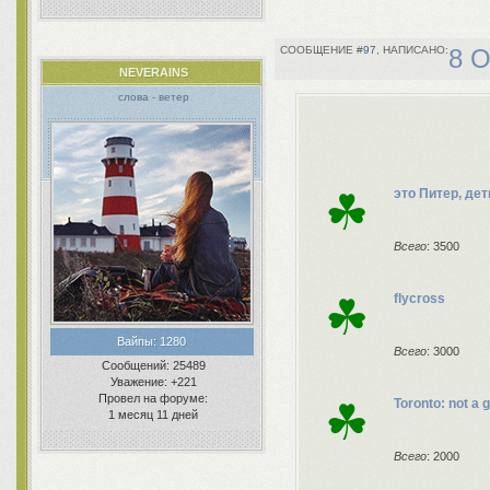
97
8 О
NEVERAINS
слова - ветер
☘
это Питер, дет
Всего
: 3500
☘
flycross
Вайпы:
1280
Всего
: 3000
Сообщений:
25489
Уважение:
+221
Провел на форуме:
☘
Toronto: not a
1 месяц 11 дней
Всего
: 2000