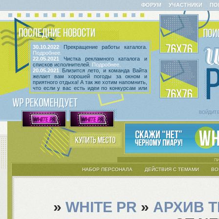
ФОРУМ
УЧАСТНИКИ
ПО
30.10.2022
Прекращение работы каталога.
Подробнее.
22.05.2021
Чистка рекламного каталога и
списков исполнителей.
Подробнее.
20.05.2021
Близится лето, и команда Вайта
желает вам хорошей погоды за окном и
приятного отдыха! А так же хотим напомнить,
что если у вас есть идеи по конкурсам или
мероприятиям, вы всегда можете высказать
их
в этой теме
! Так же сообщаем, что введен
срок неактивности исполнителей и их тем.
Подробнее.
ВОЙДИТ
НАБОР ПЕРСОНАЛА
ДЕЙСТВИЯ С ТЕМАМИ
ВО
»
WHITE PR
»
АРХИВ 