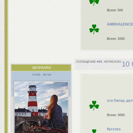
☘
Всего
: 500
☘
ÄMBIVAŁENCE
Всего
: 2000
99
10 
NEVERAINS
слова - ветер
☘
это Питер, дет
Всего
: 3000
flycross