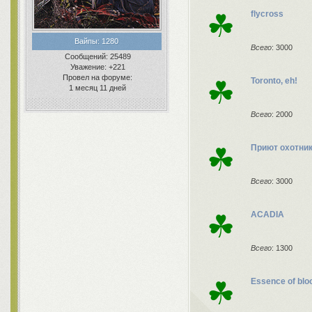
☘
flycross
Вайпы:
1280
Всего
: 3000
Сообщений:
25489
Уважение:
+221
Провел на форуме:
☘
Toronto, eh!
1 месяц 11 дней
Всего
: 2000
☘
Приют охотни
Всего
: 3000
☘
ACADIA
Всего
: 1300
☘
Essence of blo