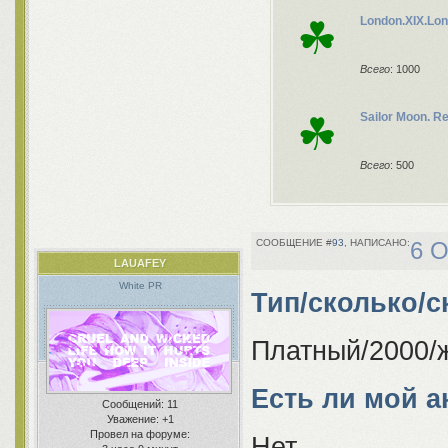
☘
London.XIX.Lo
Всего
: 1000
☘
Sailor Moon. 
Всего
: 500
93
6 О
LAUAFEY
White PR
Тип/сколько/с
Платный/2000/ж
Есть ли мой а
Сообщений:
11
Уважение:
+1
Провел на форуме:
Нет