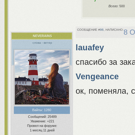
Всего
: 500
96
8 О
NEVERAINS
слова - ветер
lauafey
спасибо за зака
Vengeance
ок, поменяла, 
Вайпы:
1280
Сообщений:
25489
Уважение:
+221
Провел на форуме:
1 месяц 11 дней