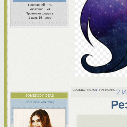
Сообщений:
273
Уважение:
+24
Провел на форуме:
1 день 16 часов
31
2 И
SOMEBODY_DEAD
Ре
Once more with felling