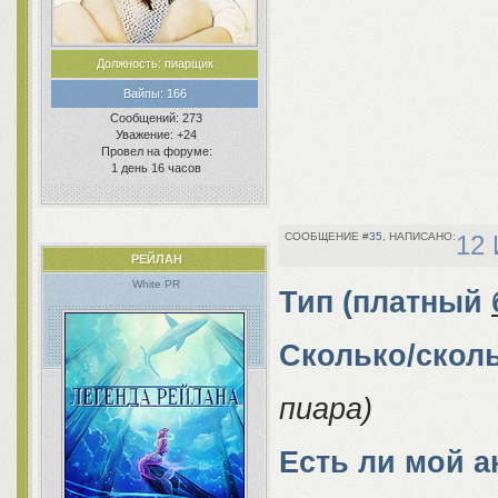
Должность:
пиарщик
Вайпы:
166
Сообщений:
273
Уважение:
+24
Провел на форуме:
1 день 16 часов
35
12 
РЕЙЛАН
White PR
Тип (платный
Сколько/скол
пиара)
Есть ли мой а