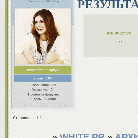
РЕЗУЛЬТАТ 
Once more with felling
КОЛИЧЕСТВО
1000
Должность:
пиарщик
Вайпы:
166
Сообщений:
273
Уважение:
+24
Провел на форуме:
1 день 16 часов
Страница:
«
1
2
»
WHITE PR
»
АРХ