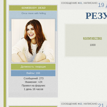
41
19 
SOMEBODY_DEAD
РЕЗУ
Once more with felling
КОЛИЧЕСТВО
1000
Должность:
пиарщик
Вайпы:
166
Сообщений:
273
Уважение:
+24
Провел на форуме:
1 день 16 часов
42
21 