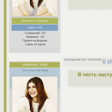
Должность:
пиарщик
Вайпы:
166
Сообщений:
273
Уважение:
+24
Провел на форуме:
1 день 16 часов
34
6 И
SOMEBODY_DEAD
Once more with felling
В честь наст