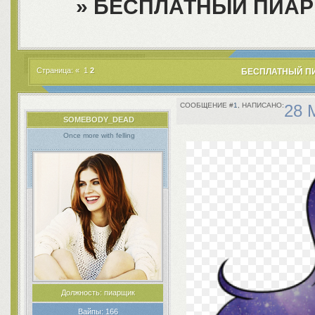
»
БЕСПЛАТНЫЙ ПИАР
Страница:
«
1
2
БЕСПЛАТНЫЙ ПИ
1
28 
SOMEBODY_DEAD
Once more with felling
Должность:
пиарщик
Вайпы:
166