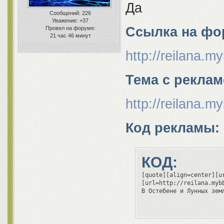
Да
Сообщений:
226
Уважение:
+37
Ссылка на фо
Провел на форуме:
21 час 46 минут
http://reilana.m
Тема с реклам
http://reilana.
Код рекламы:
КОД:
[quote][align=center][u
[url=http://reilana.myb
В Остебене и Лунных зем