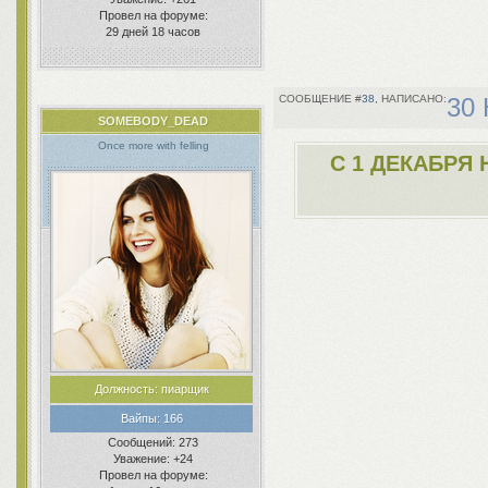
Провел на форуме:
29 дней 18 часов
38
30 
SOMEBODY_DEAD
Once more with felling
С 1 ДЕКАБРЯ
Должность:
пиарщик
Вайпы:
166
Сообщений:
273
Уважение:
+24
Провел на форуме: