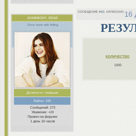
40
16 
SOMEBODY_DEAD
РЕЗУЛ
Once more with felling
КОЛИЧЕСТВО
1000
Должность:
пиарщик
Вайпы:
166
Сообщений:
273
Уважение:
+24
Провел на форуме:
1 день 16 часов