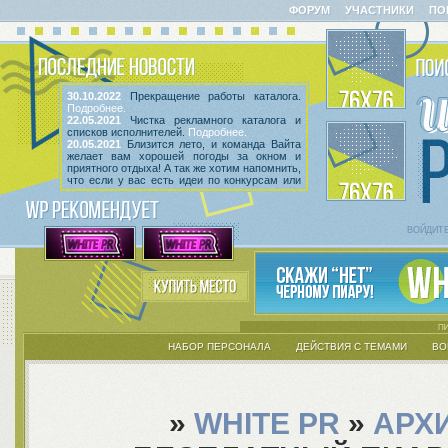
ФОРУМ
УЧАСТНИКИ
ПО
30.10.2022
Прекращение работы каталога.
Подробнее.
22.05.2021
Чистка рекламного каталога и
списков исполнителей.
Подробнее.
20.05.2021
Близится лето, и команда Вайта
желает вам хорошей погоды за окном и
приятного отдыха! А так же хотим напомнить,
что если у вас есть идеи по конкурсам или
мероприятиям, вы всегда можете высказать
их
в этой теме
! Так же сообщаем, что введен
срок неактивности исполнителей и их тем.
Подробнее.
ВОЙДИТ
НАБОР ПЕРСОНАЛА
ДЕЙСТВИЯ С ТЕМАМИ
ВО
»
WHITE PR
»
АРХ