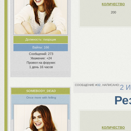
КОЛИЧЕСТВО
200
Должность:
пиарщик
Вайпы:
166
Сообщений:
273
Уважение:
+24
Провел на форуме:
1 день 16 часов
32
2 И
SOMEBODY_DEAD
Ре
Once more with felling
КОЛИЧЕСТВО