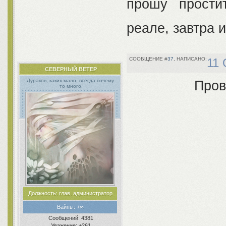
прошу прости
реале, завтра и
37
11 
СЕВЕРНЫЙ ВЕТЕР
Дураков, каких мало, всегда почему-
Пров
то много.
Должность:
глав. администратор
Вайпы:
+∞
Сообщений:
4381
Уважение:
+261