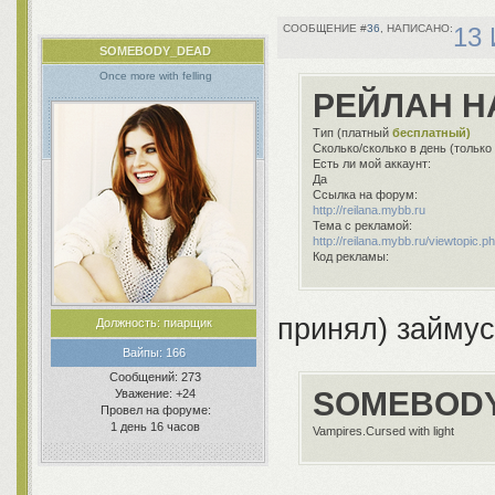
36
13 
SOMEBODY_DEAD
Once more with felling
РЕЙЛАН Н
Тип (платный
бесплатный)
Сколько/сколько в день (только
Есть ли мой аккаунт:
Да
Ссылка на форум:
http://reilana.mybb.ru
Тема с рекламой:
http://reilana.mybb.ru/viewtopic
Код рекламы:
принял) займус
Должность:
пиарщик
Вайпы:
166
Сообщений:
273
SOMEBODY
Уважение:
+24
Провел на форуме:
1 день 16 часов
Vampires.Cursed with light