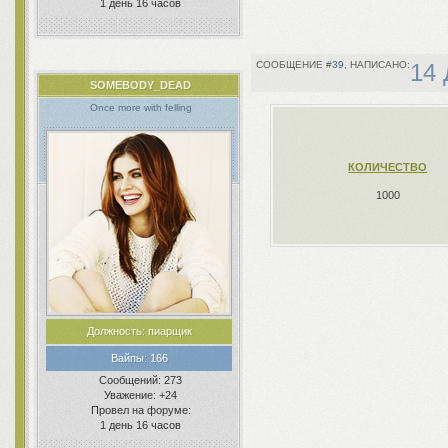
1 день 16 часов
39
14 
SOMEBODY_DEAD
Once more with felling
КОЛИЧЕСТВО
1000
Должность:
пиарщик
Вайпы:
166
Сообщений:
273
Уважение:
+24
Провел на форуме:
1 день 16 часов