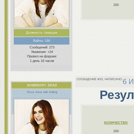
200
Должность:
пиарщик
Вайпы:
166
Сообщений:
273
Уважение:
+24
Провел на форуме:
1 день 16 часов
33
6 И
SOMEBODY_DEAD
Резул
Once more with felling
КОЛИЧЕСТВО
200