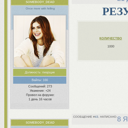
SOMEBODY_DEAD
РЕЗУ
Once more with felling
КОЛИЧЕСТВО
1000
Должность:
пиарщик
Вайпы:
166
Сообщений:
273
Уважение:
+24
Провел на форуме:
1 день 16 часов
43
8 Я
SOMEBODY_DEAD