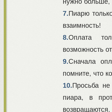
нужно больше,
7.
Пиарю только
взаимность!
8.
Оплата то
возможность о
9.
Сначала опл
помните, что к
10.
Просьба не
пиара, в про
возвращаются.