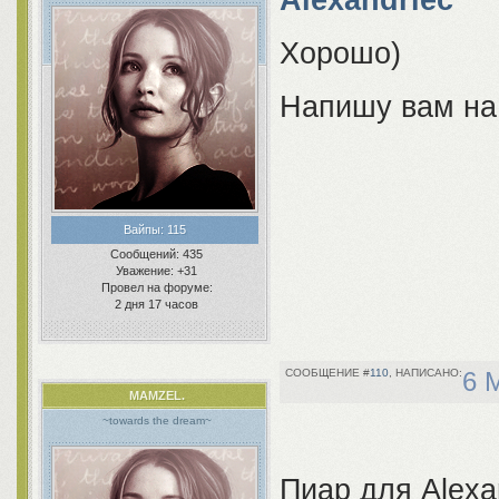
Alexandriec
Хорошо)
Напишу вам н
Вайпы:
115
Сообщений:
435
Уважение:
+31
Провел на форуме:
2 дня 17 часов
110
6 
MAMZEL.
~towards the dream~
Пиар для Alexa