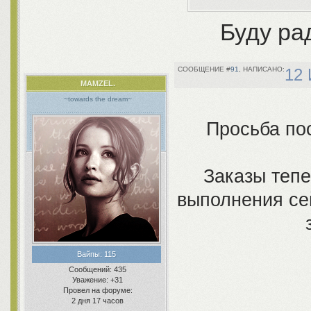
Буду ра
91
12 
MAMZEL.
~towards the dream~
Просьба по
Заказы тепе
выполнения сей
Вайпы:
115
Сообщений:
435
Уважение:
+31
Провел на форуме:
2 дня 17 часов