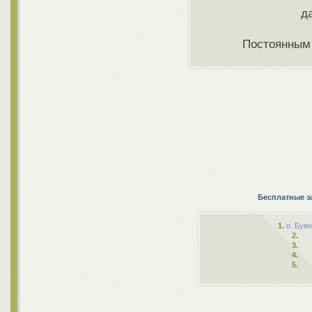
д
Постоянным 
Бесплатные з
1.
о. Буя
2.
3.
4.
5.