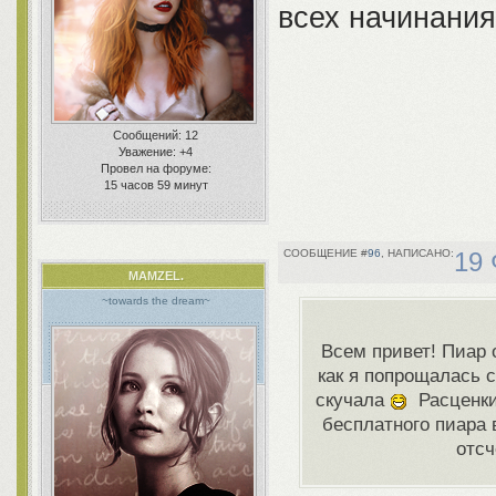
всех начинани
Сообщений:
12
Уважение:
+4
Провел на форуме:
15 часов 59 минут
96
19 
MAMZEL.
~towards the dream~
Всем привет! Пиар
как я попрощалась с
скучала
Расценки 
бесплатного пиара 
отсч