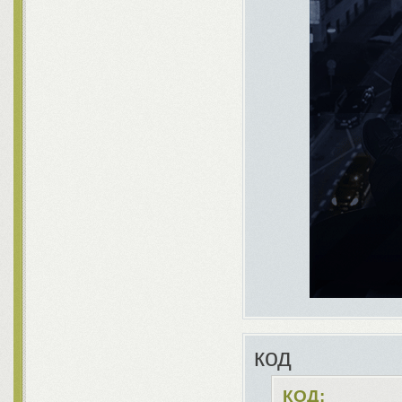
код
КОД: