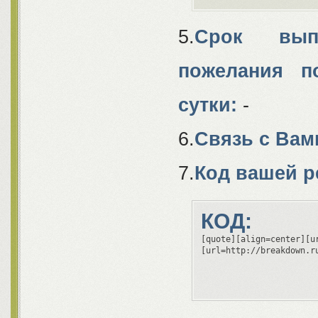
5.
Срок выпо
пожелания п
сутки:
-
6.
Связь с Вам
7.
Код вашей р
КОД:
[quote][align=center][u