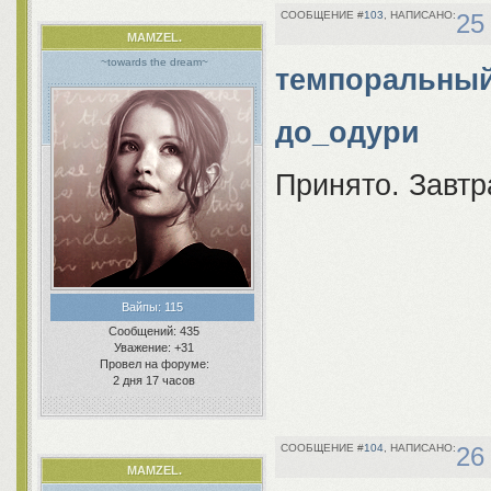
103
25
MAMZEL.
~towards the dream~
темпоральный
до_одури
Принято. Завтр
Вайпы:
115
Сообщений:
435
Уважение:
+31
Провел на форуме:
2 дня 17 часов
104
26
MAMZEL.