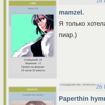
18 
LIND
White PR
mamzel.
Я только хотел
пиар.)
Сообщений:
19
Уважение:
+3
Провел на форуме:
19 часов 32 минуты
94
26 
MAMZEL.
~towards the dream~
Paperthin hym