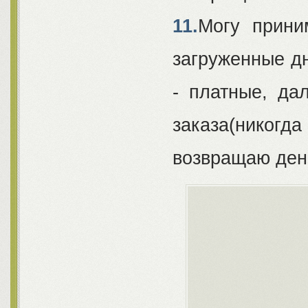
11.
Могу прини
загруженные дн
- платные, да
заказа(нико
возвращаю день