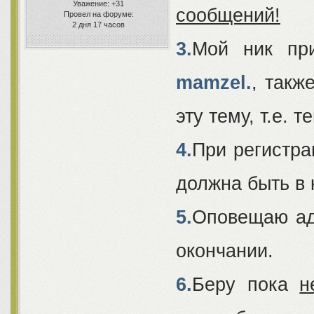
Уважение:
+31
сообщений!
Провел на форуме:
2 дня 17 часов
3.
Мой ник пр
mamzel.
, такж
эту тему, т.е. т
4.
При регистр
должна быть в 
5.
Оповещаю ад
окончании.
6.
Беру пока
н