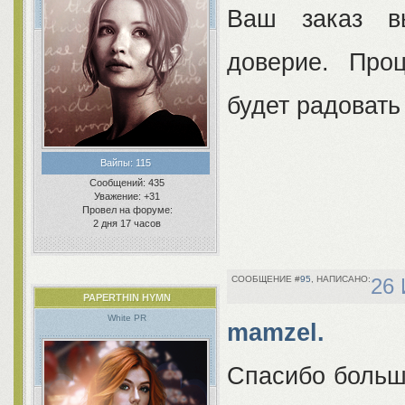
Ваш заказ вы
доверие. Про
будет радовать
Вайпы:
115
Сообщений:
435
Уважение:
+31
Провел на форуме:
2 дня 17 часов
95
26 
PAPERTHIN HYMN
White PR
mamzel.
Спасибо большо