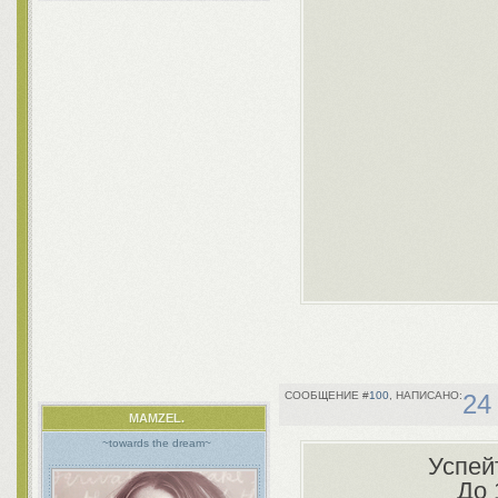
100
24
MAMZEL.
~towards the dream~
Успей
До 