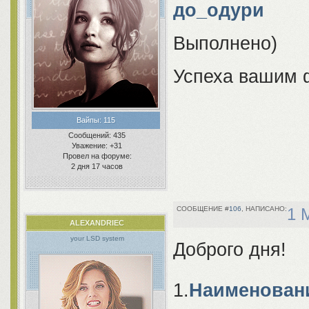
до_одури
Выполнено)
Успеха вашим
Вайпы:
115
Сообщений:
435
Уважение:
+31
Провел на форуме:
2 дня 17 часов
106
1 
ALEXANDRIEC
your LSD system
Доброго дня!
1.
Наименовани