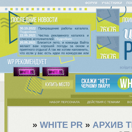
ФОРУМ
УЧАСТНИКИ
ПО
30.10.2022
Прекращение работы каталога.
Подробнее.
22.05.2021
Чистка рекламного каталога и
списков исполнителей.
Подробнее.
20.05.2021
Близится лето, и команда Вайта
желает вам хорошей погоды за окном и
приятного отдыха! А так же хотим напомнить,
что если у вас есть идеи по конкурсам или
мероприятиям, вы всегда можете высказать
их
в этой теме
! Так же сообщаем, что введен
срок неактивности исполнителей и их тем.
Подробнее.
ВОЙДИТ
НАБОР ПЕРСОНАЛА
ДЕЙСТВИЯ С ТЕМАМИ
ВО
»
WHITE PR
»
АРХИВ 