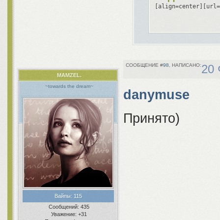
[align=center][url=
98
20 
MAMZEL.
~towards the dream~
danymuse
Принято)
Вайпы:
115
Сообщений:
435
Уважение:
+31