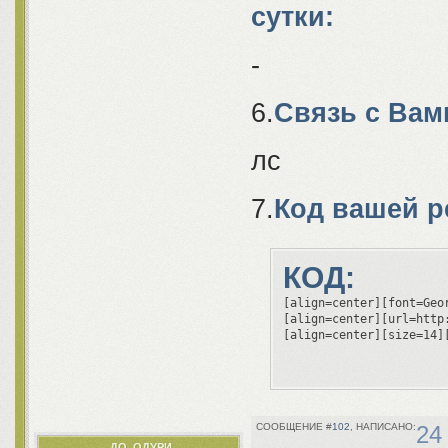
сутки:
-
6.
Связь с Вам
лс
7.
Код вашей р
КОД:
[align=center][font=Geo
[align=center][url=http
[align=center][size=14]
102
24
ДО_ОДУРИ