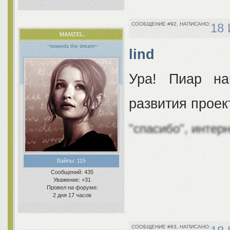
92
18 
MAMZEL.
~towards the dream~
lind
Ура! Пиар на
развития проек
"спасибо", интер
Вайпы:
115
Сообщений:
435
Уважение:
+31
Провел на форуме:
2 дня 17 часов
93