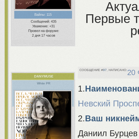
Актуа
Первые т
Вайпы:
115
Сообщений:
435
р
Уважение:
+31
Провел на форуме:
2 дня 17 часов
97
20 
DANYMUSE
White PR
1.
Наименовани
Невский Просп
2.
Ваш никнейм
Даниил Бурцев