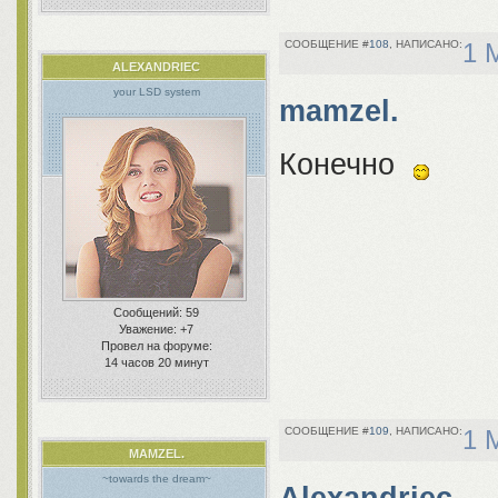
108
1 
ALEXANDRIEC
your LSD system
mamzel.
Конечно
Сообщений:
59
Уважение:
+7
Провел на форуме:
14 часов 20 минут
109
1 
MAMZEL.
~towards the dream~