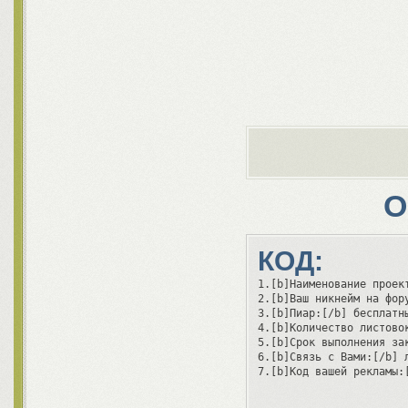
О
КОД:
1.[b]Наименование проект
2.[b]Ваш никнейм на фору
3.[b]Пиар:[/b] бесплатны
4.[b]Количество листовок
5.[b]Срок выполнения за
6.[b]Связь с Вами:[/b] л
7.[b]Код вашей рекламы: