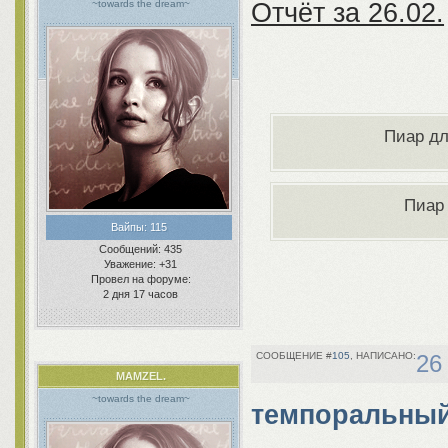
~towards the dream~
Отчёт за 26.02.
Пиар д
Пиар
Вайпы:
115
Сообщений:
435
Уважение:
+31
Провел на форуме:
2 дня 17 часов
105
26
MAMZEL.
~towards the dream~
темпоральный