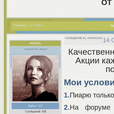
ОТ
Страница:
«
1
2
3
4
5
»
П
1
14 
MAMZEL.
Качественн
~towards the dream~
Акции ка
п
Мои услови
1.
Пиарю тольк
2.
На форуме
Вайпы:
115
Сообщений:
435