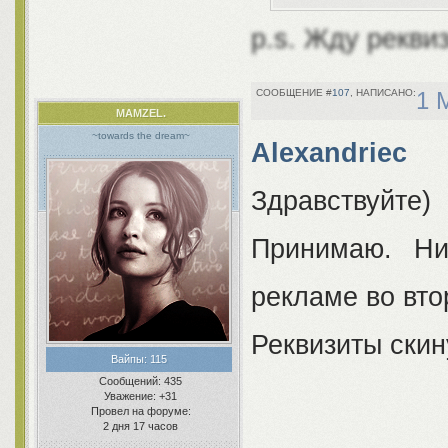
p.s. Жду рекви
107
1 
MAMZEL.
~towards the dream~
Alexandriec
Здравствуйте)
Принимаю. Ни
рекламе во вто
Реквизиты скин
Вайпы:
115
Сообщений:
435
Уважение:
+31
Провел на форуме:
2 дня 17 часов