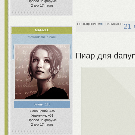
Провел на форуме:
2 дня 17 часов
99
21 
MAMZEL.
~towards the dream~
Пиар для dany
Вайпы:
115
Сообщений:
435
Уважение:
+31
Провел на форуме:
2 дня 17 часов