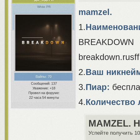
White PR
mamzel.
1.
Наименовани
BREAKDOWN
breakdown.rusf
2.
Ваш никнейм
Вайпы:
70
Сообщений:
137
3.
Пиар:
беспла
Уважение:
+18
Провел на форуме:
22 часа 54 минуты
4.
Количество 
MAMZEL. Н
Успейте получить 10