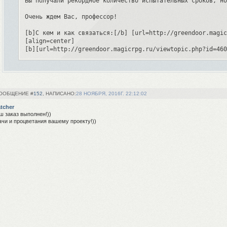
Вы получали рекордное количество испытательных сроков, но
Очень ждем Вас, профессор!

[b]С кем и как связаться:[/b] [url=http://greendoor.magic
[align=center]

[b][url=http://greendoor.magicrpg.ru/viewtopic.php?id=460
[quote][b]Также мы ждем:[/b] Мэри МакДональд, Джеймса Пот
152
28 НОЯБРЯ, 2016Г. 22:12:02
tcher
ш заказ выполнен!))
ачи и процветания вашему проекту!))