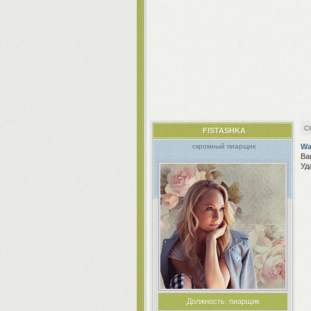
FISTASHKA
Wa
скромный пиарщик
Ва
Уд
Должность:
пиарщик