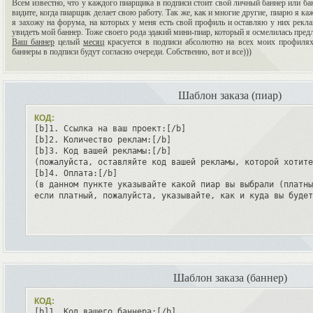
Всем известно, что у каждого пиарщика в подписи стоит свой личный баннер или ба
видите, когда пиарщик делает свою работу. Так же, как и многие другие, пиарю я к
я захожу на форума, на которых у меня есть свой профиль и оставляю у них рекла
увидеть мой баннер. Тоже своего рода эдакий мини-пиар, который я осмелилась пред
Ваш баннер
целый
месяц
красуется в подписи абсолютно на всех моих профиля
баннеры в подписи будут согласно очереди. Собственно, вот и все)))
Шаблон заказа (пиар)
КОД:
[b]1. Ссылка на ваш проект:[/b]

[b]2. Количество реклам:[/b]

[b]3. Код вашей рекламы:[/b]

(пожалуйста, оставляйте код вашей рекламы, которой хотите
[b]4. Оплата:[/b]

(в данном пункте указывайте какой пиар вы выбрали (платны
если платный, пожалуйста, указывайте, как и куда вы будет
Шаблон заказа (баннер)
КОД:
[b]1. Код вашего баннера:[/b]
