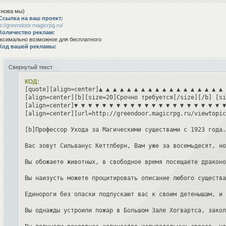
снова мы)
 Ссылка на ваш проект:
p://greendoor.magicrpg.ru/
 Количество реклам:
ксимально возможное для бесплатного
 Код вашей рекламы:
Свернутый текст
КОД:
[quote][align=center]▲ ▲ ▲ ▲ ▲ ▲ ▲ ▲ ▲ ▲ ▲ ▲ ▲ ▲ ▲ ▲ ▲ ▲ 
[align=center][b][size=20]Срочно требуется[/size][/b] [si
[align=center]▼ ▼ ▼ ▼ ▼ ▼ ▼ ▼ ▼ ▼ ▼ ▼ ▼ ▼ ▼ ▼ ▼ ▼ ▼ ▼ ▼ ▼
[align=center][url=http://greendoor.magicrpg.ru/viewtopic
[b]Профессор Ухода за Магическими существами с 1923 года.
Вас зовут Сильванус Кеттлберн, Вам уже за восемьдесят, но
Вы обожаете животных, в свободное время посещаете драконо
Вы наизусть можете процитировать описание любого существа
Единороги без опаски подпускают вас к своим детенышам, и 
Вы однажды устроили пожар в Большом Зале Хогвартса, закол