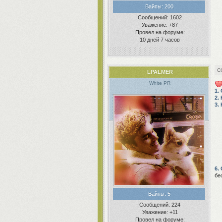
Вайпы:
200
Сообщений:
1602
Уважение:
+87
Провел на форуме:
10 дней 7 часов
LPALMER
White PR
1.
2.
3.
6.
бе
Вайпы:
5
Сообщений:
224
Уважение:
+11
Провел на форуме: