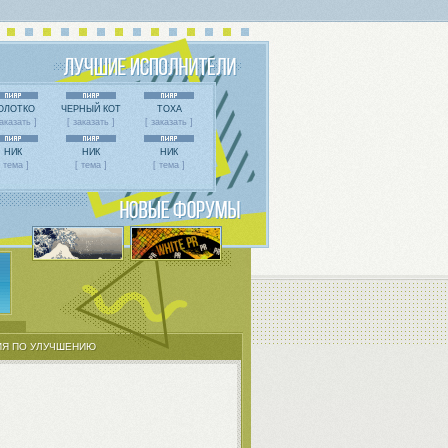
ОЛОТКО
ЧЕРНЫЙ КОТ
ТОХА
заказать ]
[ заказать ]
[ заказать ]
НИК
НИК
НИК
[ тема ]
[ тема ]
[ тема ]
Я ПО УЛУЧШЕНИЮ