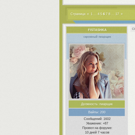
Страница:
«
1
…
4
5
6
7
8
…
17
»
FISTASHKA
скромный пиарщик
Должность:
пиарщик
Вайпы:
200
Сообщений:
1602
Уважение:
+87
Провел на форуме:
10 дней 7 часов