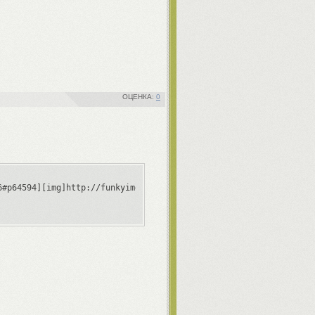
0
6#p64594][img]http://funkyimg.com/i/2kwwN.jpg[/img][/url][/align