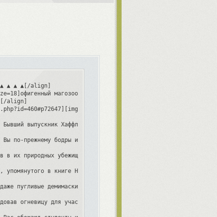
▲ ▲ ▲ ▲[/align]

ze=18]офигенный магозоолог и всеми любимый преподаватель[/size] 
[/align]

.php?id=460#p72647][img]https://forumstatic.ru/files/0017/9c/15/
 Бывший выпускник Хаффлпаффа. Чистокровный волшебник и офигенный
 Вы по-прежнему бодры и полны сил и энтузиазма исследовать этот 
в в их природных убежищах, пытаетесь приручить гриндилоу, ныряет
, упомянутого в книге Ньюта Скамандера «Фантастические Звери и м
даже пугливые демимаски не боятся показываться вам на глаза и вы
довав огневицу для участия в школьном спектакле?
