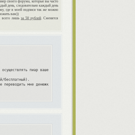
ннер своего форума, которые вы часто
аждый день, следовательно каждый день
му, где в моей подписи так же можно
ложить вам))
х всего лишь
за 50 рублей
. Сменятся
 осуществлять пиар вашего проекта.)

й/бесплатный).

е переводить мне денюжку.)