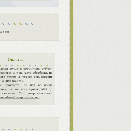
а в лс)
Оплата:
мается
только в российских рублях
.
одиться мне на карту сбербанка, на
ого телефона, так же есть вариант
 на киви кошелек.
те произвести до или во время
боты, или же, есть вариант, 50% до
, остальные 50% по завершению моей
о
не забывайте про комиссии.