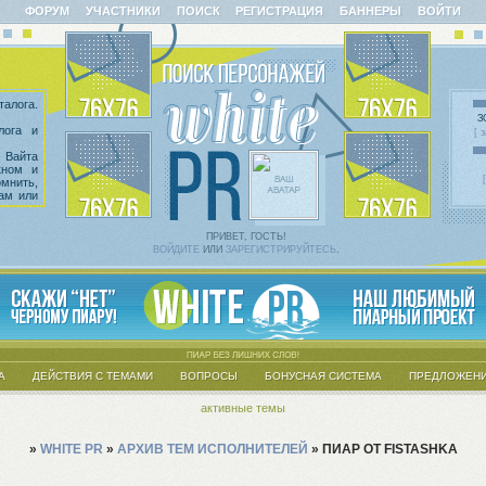
ФОРУМ
УЧАСТНИКИ
ПОИСК
РЕГИСТРАЦИЯ
БАННЕРЫ
ВОЙТИ
алога.
З
лога и
[ 
 Вайта
кном и
омнить,
сам или
казать
 введен
х тем.
ПРИВЕТ, ГОСТЬ!
ВОЙДИТЕ
ИЛИ
ЗАРЕГИСТРИРУЙТЕСЬ
.
А
ДЕЙСТВИЯ С ТЕМАМИ
ВОПРОСЫ
БОНУСНАЯ СИСТЕМА
ПРЕДЛОЖЕНИ
активные темы
»
WHITE PR
»
АРХИВ ТЕМ ИСПОЛНИТЕЛЕЙ
»
ПИАР ОТ FISTASHKA