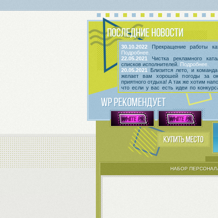
30.10.2022
Прекращение работы кат
Подробнее.
22.05.2021
Чистка рекламного ката
списков исполнителей.
Подробнее.
20.05.2021
Близится лето, и команда
желает вам хорошей погоды за о
приятного отдыха! А так же хотим нап
что если у вас есть идеи по конкур
мероприятиям, вы всегда можете выс
их
в этой теме
! Так же сообщаем, что
срок неактивности исполнителей и и
Подробнее.
НАБОР ПЕРСОНАЛ