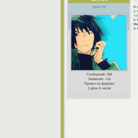
И 
White PR
1.
htt
2.
Ма
3.
Сообщений:
266
Уважение:
+16
Провел на форуме:
1 день 6 часов