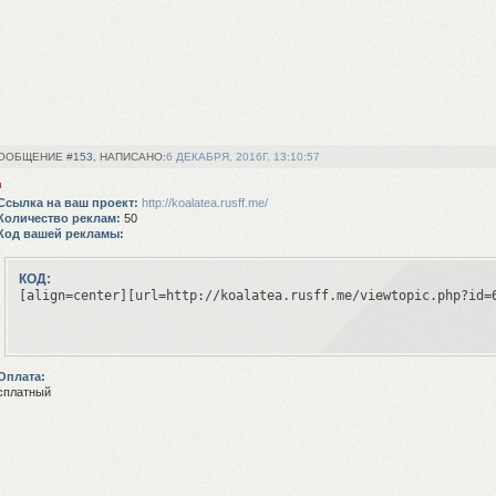
153
6 ДЕКАБРЯ, 2016Г. 13:10:57
 Ссылка на ваш проект:
http://koalatea.rusff.me/
 Количество реклам:
50
 Код вашей рекламы:
КОД:
[align=center][url=http://koalatea.rusff.me/viewtopic.php?id=
 Оплата:
сплатный