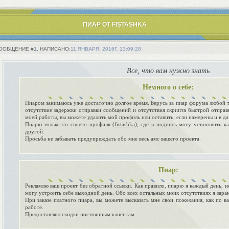
ПИАР ОТ FISTASHKA
1
11 ЯНВАРЯ, 2016Г. 13:09:28
Все, что вам нужно знать
Немного о себе:
Пиаром занимаюсь уже достаточно долгое время. Берусь за пиар форума любой т
отсутствие задержки отправки сообщений и отсутствия скрипта быстрой отправ
моей работы, вы можете удалить мой профиль или оставить, если намерены и в д
Пиарю только со своего профиля (
fistashka
), где в подпись могу установить ка
другой.
Просьба не забывать предупреждать обо мне весь амс вашего проекта.
Пиар:
Рекламлю ваш проект без обратной ссылки. Как правило, пиарю я каждый день, н
могу устроить себе выходной день. Обо всех остальных моих отсутствиях я зара
При заказе платного пиара, вы можете высказать мне свои пожелания, как по ва
работе.
Предоставляю скидки постоянным клиентам.