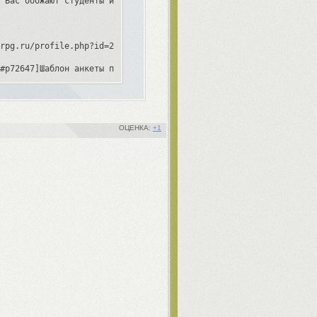
 Вас обожают студенты и уважают преподаватели?

rpg.ru/profile.php?id=2]Watcher[/url] (ЛС, Гостевая)

#p72647]Шаблон анкеты по акции[/url] / [url=http://greendoor.mag
тера, Питера Петтигрю, Мальсибера, Горация Слагхорна, Минерву Ма
+1