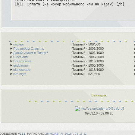
[b]2. Оплата (на номер мобильного или на карту):[/b]
❖
nuclear
Платный - 508/500
❖
Под небом Олимпа:
Платный - 2003/2000
❖
Давай уедем в Питер?
Платный - 1001/1000
❖
Cleveland
Платный - 2005/2000
❖
Dreamcross
Платный - 1010/1000
❖
goddammit
Платный - 1000/1000
❖
planescape
Платный - 1015/1000
❖
late night
Платный - 521/500
Баннеры:
09.03.18 - 09.06.18
151
28 НОЯБРЯ, 2016Г. 01:11:11