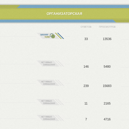
ОРГАНИЗАТОРСКАЯ
ОТВЕТОВ
ПРОСМОТРОВ
33
13536
146
5480
239
15683
11
2165
7
4716