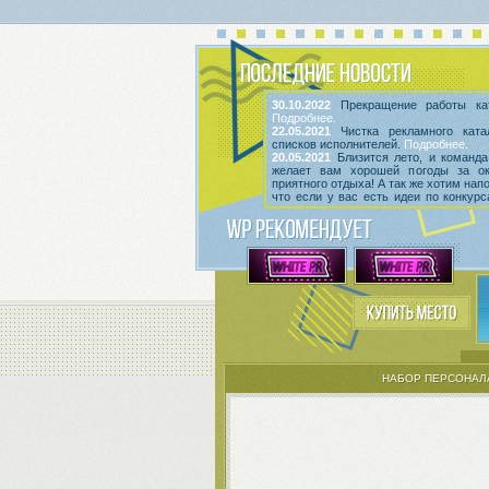
30.10.2022
Прекращение работы кат
Подробнее.
22.05.2021
Чистка рекламного ката
списков исполнителей.
Подробнее.
20.05.2021
Близится лето, и команда
желает вам хорошей погоды за о
приятного отдыха! А так же хотим нап
что если у вас есть идеи по конкур
мероприятиям, вы всегда можете выс
их
в этой теме
! Так же сообщаем, что
срок неактивности исполнителей и и
Подробнее.
НАБОР ПЕРСОНАЛ