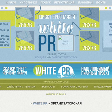
ФОРУМ
УЧАСТНИКИ
ПОИСК
РЕГИСТРАЦИЯ
БАННЕРЫ
ВОЙТИ
алога.
З
лога и
[ 
 Вайта
кном и
омнить,
сам или
казать
 введен
х тем.
ПРИВЕТ, ГОСТЬ!
ВОЙДИТЕ
ИЛИ
ЗАРЕГИСТРИРУЙТЕСЬ
.
А
ДЕЙСТВИЯ С ТЕМАМИ
ВОПРОСЫ
БОНУСНАЯ СИСТЕМА
ПРЕДЛОЖЕНИ
активные темы
»
WHITE PR
»
ОРГАНИЗАТОРСКАЯ