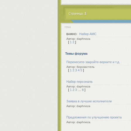
Страница:
1
ТЕМА
Набор АМС
ВАЖНО:
daphneza
[
1
2
]
Темы форума
Перенесите-закройте-верните и т.д.
бернкастель
[
1
2
3
4
5
]
Набор персонала
daphneza
[
1
2
3
…
8
]
Заявка в лучшие исполнители
daphneza
Предложения по улучшению проекта
daphneza