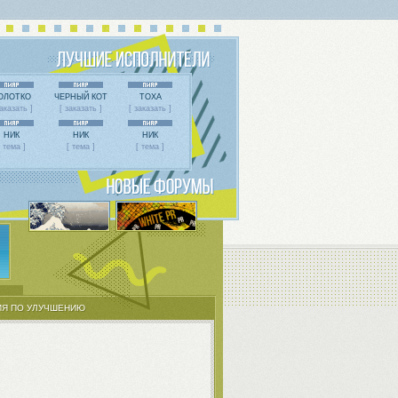
ОЛОТКО
ЧЕРНЫЙ КОТ
ТОХА
заказать ]
[ заказать ]
[ заказать ]
НИК
НИК
НИК
[ тема ]
[ тема ]
[ тема ]
Я ПО УЛУЧШЕНИЮ