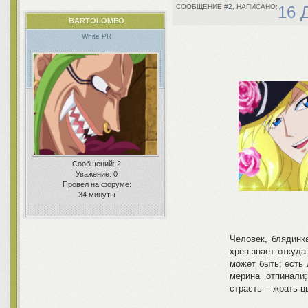
2
16 
BARTOLOMEO
White PR
Сообщений:
2
Уважение:
0
Провел на форуме:
34 минуты
Человек, блядинка
хрен знает откуда 
может быть; есть
мерина отпинали
страсть - жрать ц