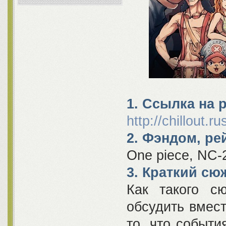
1. Ссылка на 
http://chillout.ru
2. Фэндом, ре
One piece, NC-
3. Краткий сю
Как такого сю
обсудить вмест
то, что событи