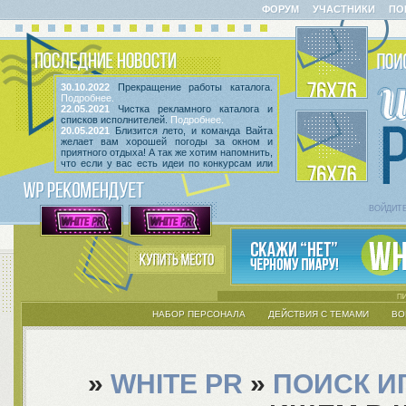
ФОРУМ
УЧАСТНИКИ
ПО
30.10.2022
Прекращение работы каталога.
Подробнее.
22.05.2021
Чистка рекламного каталога и
списков исполнителей.
Подробнее.
20.05.2021
Близится лето, и команда Вайта
желает вам хорошей погоды за окном и
приятного отдыха! А так же хотим напомнить,
что если у вас есть идеи по конкурсам или
мероприятиям, вы всегда можете высказать
их
в этой теме
! Так же сообщаем, что введен
срок неактивности исполнителей и их тем.
Подробнее.
ВОЙДИТ
НАБОР ПЕРСОНАЛА
ДЕЙСТВИЯ С ТЕМАМИ
ВО
»
WHITE PR
»
ПОИСК И