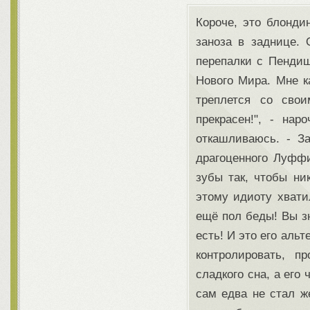
Короче, это блонди
заноза в заднице.
перепалки с Пендиш
Нового Мира. Мне к
треплется со сво
прекрасен!", - на
откашливаюсь. - З
драгоценного Луффи
зубы так, чтобы ни
этому идиоту хвати
ещё пол беды! Вы зн
есть! И это его аль
контролировать, п
сладкого сна, а его
сам едва не стал же