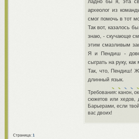
ладно бы я, эта с
археолог из коман
смог помочь в тот мо
Так вот, казалось б
знаю, - скучающе см
этим смазливым зас
Я и Пендиш - дово
сыграть на руку, как
Так, что, Пендиш! 
длинный язык.
Требования: канон, ок
сюжетов или хедов, 
Барьерами, если твой
вас двоих!
Страница:
1