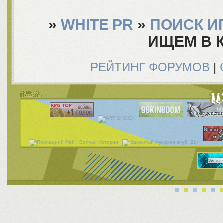
»
WHITE PR
»
ПОИСК И
ИЩЕМ В К
РЕЙТИНГ ФОРУМОВ
|