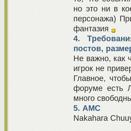
но это ни в к
персонажа) Пр
фантазия
4. Требовани
постов, размер
Не важно, как 
игрок не приве
Главное, чтоб
форуме есть Л
много свободны
5. АМС
Nakahara Chuuy