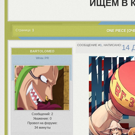
ИЩЕМ В К
Страница:
1
ONE PIECE [ОЧ
1
14 
BARTOLOMEO
White PR
Сообщений:
2
Уважение:
0
Провел на форуме:
34 минуты