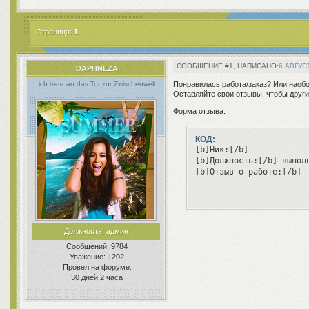
Страница:
1
1
6 АВГУСТ
DAPHNEZA
Понравилась работа/заказ? Или наоб
ich trete an das Tor zur Zwischenwelt
Оставляйте свои отзывы, чтобы другие
Форма отзыва:
КОД:
[b]Ник:[/b]

[b]Должность:[/b] выполн
[b]Отзыв о работе:[/b]
Должность:
админ
Сообщений:
9784
Уважение:
+202
Провел на форуме:
30 дней 2 часа