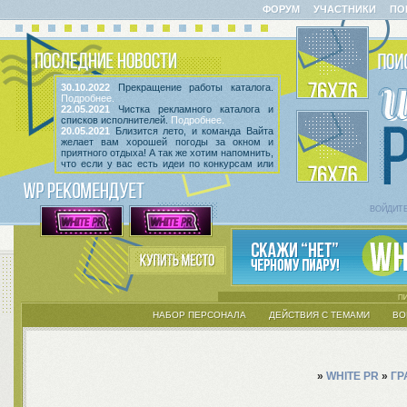
ФОРУМ
УЧАСТНИКИ
ПО
30.10.2022
Прекращение работы каталога.
Подробнее.
22.05.2021
Чистка рекламного каталога и
списков исполнителей.
Подробнее.
20.05.2021
Близится лето, и команда Вайта
желает вам хорошей погоды за окном и
приятного отдыха! А так же хотим напомнить,
что если у вас есть идеи по конкурсам или
мероприятиям, вы всегда можете высказать
их
в этой теме
! Так же сообщаем, что введен
срок неактивности исполнителей и их тем.
Подробнее.
ВОЙДИТ
НАБОР ПЕРСОНАЛА
ДЕЙСТВИЯ С ТЕМАМИ
ВО
»
WHITE PR
»
ГР