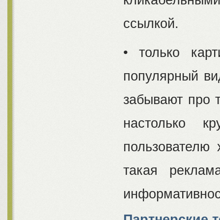
кликабельным
ссылкой.
• только кар
популярный вид
забывают про т
настолько к
пользователю 
такая реклам
информативнос
Партнерские 