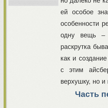
но далеко не 
ей особое зна
особенности р
одну вещь – 
раскрутка быва
как и создание
с этим айсбе
верхушку, но и
Часть п