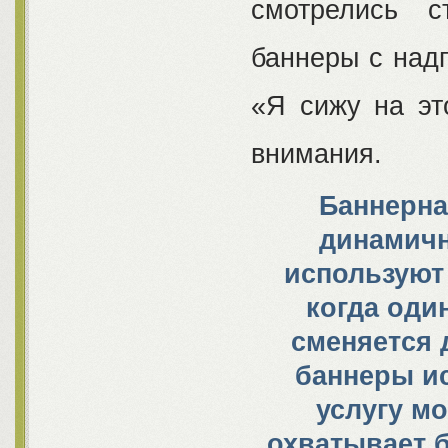
смотрелись с
баннеры с над
«Я сижу на эт
внимания.
Баннерная
динамичн
используют
когда один
сменяется 
баннеры ис
услугу мо
охватывает 