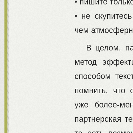
• пишите тольк
• не скупитес
чем атмосферн
В целом, пар
метод эффект
способом текс
помнить, что 
уже более-ме
партнерская т