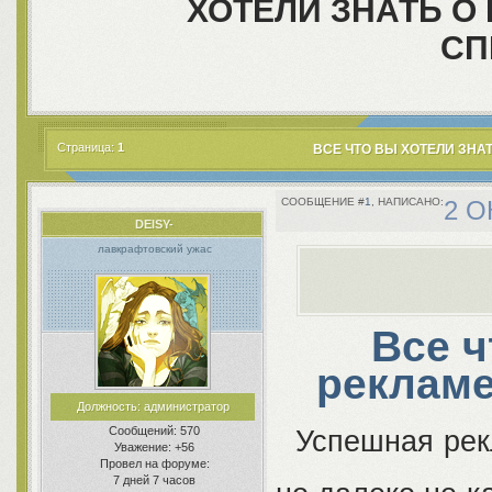
ХОТЕЛИ ЗНАТЬ О
СП
Страница:
1
ВСЕ ЧТО ВЫ ХОТЕЛИ ЗНА
1
2 О
DEISY-
лавкрафтовский ужас
Все ч
рекламе
Должность:
администратор
Сообщений:
570
Успешная рекл
Уважение:
+56
Провел на форуме:
7 дней 7 часов