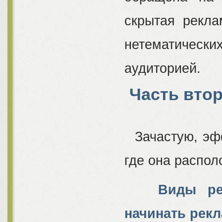
скрытая рекла
нетематиче
аудиторией.
Часть вто
Зачастую, эфф
где она распо
Виды ресур
начинать рек