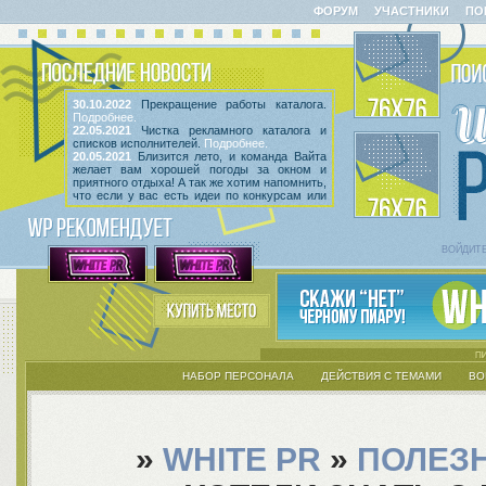
ФОРУМ
УЧАСТНИКИ
ПО
30.10.2022
Прекращение работы каталога.
Подробнее.
22.05.2021
Чистка рекламного каталога и
списков исполнителей.
Подробнее.
20.05.2021
Близится лето, и команда Вайта
желает вам хорошей погоды за окном и
приятного отдыха! А так же хотим напомнить,
что если у вас есть идеи по конкурсам или
мероприятиям, вы всегда можете высказать
их
в этой теме
! Так же сообщаем, что введен
срок неактивности исполнителей и их тем.
Подробнее.
ВОЙДИТ
НАБОР ПЕРСОНАЛА
ДЕЙСТВИЯ С ТЕМАМИ
ВО
»
WHITE PR
»
ПОЛЕЗ