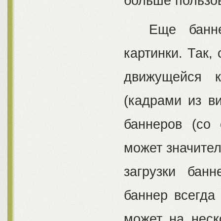
больше пользо
Еще баннеры
картинки. Так,
движущейся 
(кадрами из ви
баннеров (со 
может значител
загрузки банн
баннер всегда 
может на неск