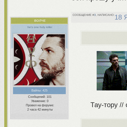
3
18 
ВОЛЧЕ
he's one holy roller
Вайпы:
425
Сообщений:
101
Уважение:
0
Тау-тору //
Провел на форуме:
2 часа 42 минуты