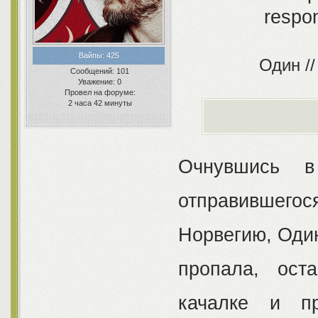
Вайпы:
425
Один //
Сообщений:
101
Уважение:
0
Провел на форуме:
2 часа 42 минуты
Очнувшись в
отправившегося
Норвегию, Один
пропала, ост
качалке и пр