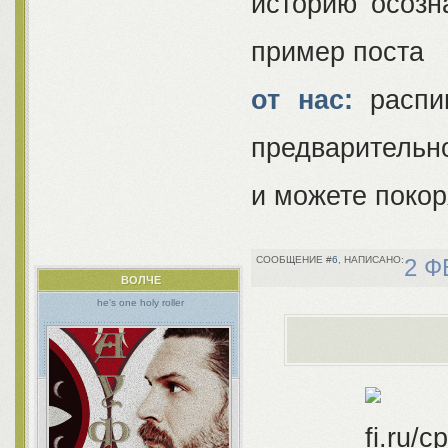
историю осозн
пример поста
от нас:
распиш
предварительно
и можете поко
6
2 Ф
ВОЛЧЕ
he's one holy roller