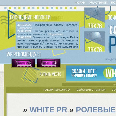
ФОРУМ
УЧАСТНИКИ
ПО
30.10.2022
Прекращение работы каталога.
Подробнее.
22.05.2021
Чистка рекламного каталога и
списков исполнителей.
Подробнее.
20.05.2021
Близится лето, и команда Вайта
желает вам хорошей погоды за окном и
приятного отдыха! А так же хотим напомнить,
что если у вас есть идеи по конкурсам или
мероприятиям, вы всегда можете высказать
их
в этой теме
! Так же сообщаем, что введен
срок неактивности исполнителей и их тем.
Подробнее.
ВОЙДИТ
НАБОР ПЕРСОНАЛА
ДЕЙСТВИЯ С ТЕМАМИ
ВО
»
WHITE PR
»
РОЛЕВЫЕ