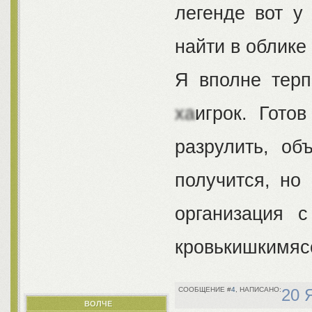
легенде вот у
найти в облике
Я вполне терп
ха
игрок. Гото
разрулить, об
получится, но
организация 
кровькишкимясо
4
20 
ВОЛЧЕ