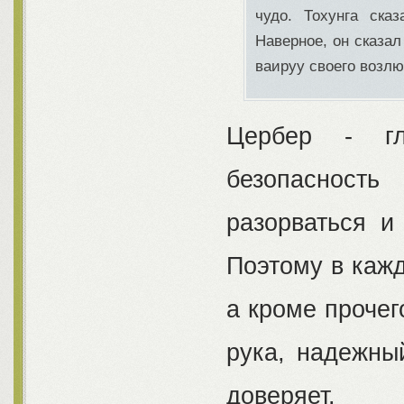
чудо. Тохунга ска
Наверное, он сказал
ваируу своего возл
Цербер - гл
безопасност
разорваться и
Поэтому в кажд
а кроме прочег
рука, надежный
доверяет.