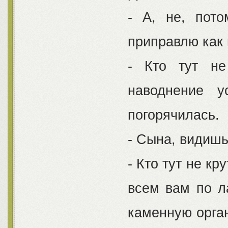
- А, не, пот
приправлю как 
- Кто тут не
наводнение у
погорячилась.
- Сына, видишь
- Кто тут не к
всем вам по ла
каменную орган