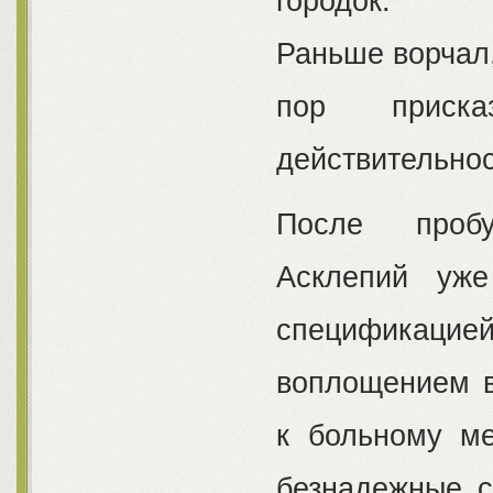
городок.
Раньше ворчал, 
пор присказ
действительнос
После пробу
Асклепий уже
спецификацие
воплощением в
к больному ме
безнадежные с