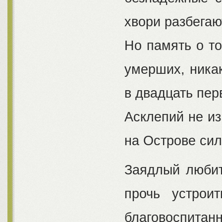
хвори разбегаю
Но память о т
умерших, никак
в двадцать пер
Асклепий не из
на Острове сил
Заядлый любит
прочь устрои
благовоспитан