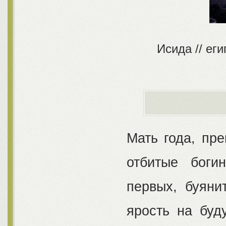
Исида // еги
Мать года, пр
отбитые боги
первых, буяни
ярость на буд