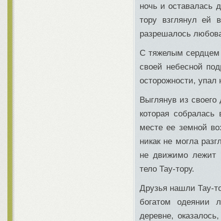
ночь и оставалась 
тору взглянул ей 
разрешалось любова
С тяжелым сердцем 
своей небесной под
осторожности, упал
Выглянув из своего 
которая собралась 
месте ее земной во
никак не могла разг
не движимо лежит 
тело Тау-тору.
Друзья нашли Тау-то
богатом одеянии л
деревне, оказалось,