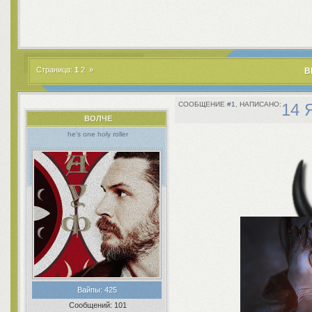
Страница:
1
2
»
B
1
14 
ВОЛЧЕ
he's one holy roller
Вайпы:
425
Сообщений:
101