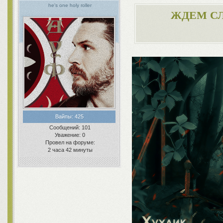
he's one holy roller
ЖДЕМ СЛ
Вайпы:
425
Сообщений:
101
Уважение:
0
Провел на форуме:
2 часа 42 минуты