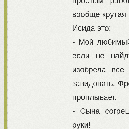
простым рабо
вообще крутая 
Исида это:
- Мой любимый
если не найд
изобрела все
завидовать, Фр
проплывает.
- Сына согре
руки!