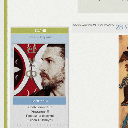
5
28 
ВОЛЧЕ
he's one holy roller
Вайпы:
425
Сообщений:
101
Уважение:
0
Провел на форуме:
2 часа 42 минуты