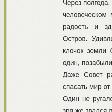
Через полгода,
человеческом 
радость и зд
Остров. Удивл
клочок земли 
один, позабыли
Даже Совет ра
спасать мир от
Один не ругалс
зря же звался 