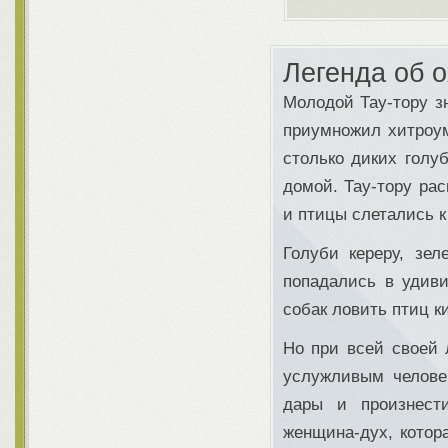
Легенда об о
Молодой Тау-тору зн
приумножил хитроум
столько диких голуб
домой. Тау-тору ра
и птицы слетались к
Голуби кереру, зе
попадались в удиви
собак ловить птиц ки
Но при всей своей 
услужливым человек
дары и произнест
женщина-дух, котор