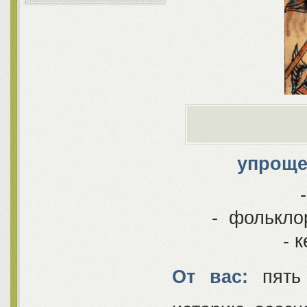
упроще
- фолькло
- 
От вас:
пять 