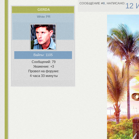
8
12 
GERDA
White PR
Вайпы:
1105
Сообщений:
79
Уважение:
+3
Провел на форуме:
4 часа 33 минуты