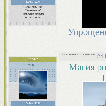
Вайпы:
2270
Сообщений:
103
Уважение:
+8
Провел на форуме:
21 час 9 минут
Упрощенн
12
24 
LA*VINA
Магия ро
White PR
Вайпы:
2270