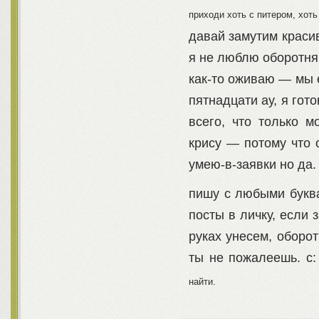
приходи хоть с питером, хоть
давай замутим краси
я не люблю оборотня 
как-то оживаю — мы 
пятнадцати ау, я гото
всего, что только 
крису — потому что 
умею-в-заявки но да.
пишу с любыми буква
посты в личку, если 
руках унесем, оборо
ты не пожалеешь. с
найти.