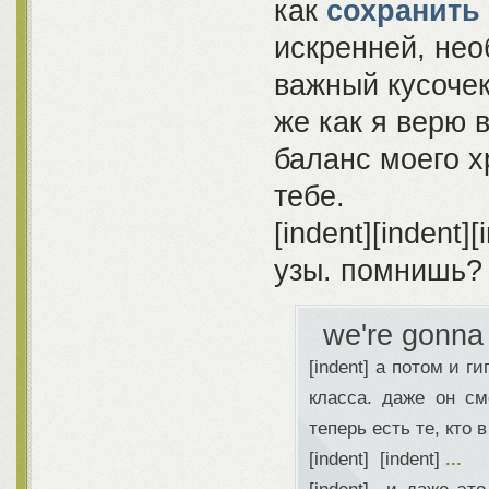
как
сохранить
искренней, нео
важный кусочек
же как я верю 
баланс моего х
тебе.
[indent][indent][
узы. помнишь?
we're gonna
[indent] а потом и 
класса. даже он с
теперь есть те, кто в
[indent] [indent]
...