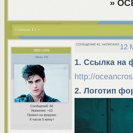
»
OC
Страница:
1
2
»
1
12 
RED LION
White PR
1. Ссылка на 
http://oceancros
2. Логотип ф
Сообщений:
66
Уважение:
+10
Провел на форуме:
6 часов 5 минут