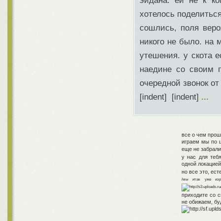
эйдана. ей не к к
хотелось поделиться
сошлись, поля веро
никого не было. на 
утешения. у скота е
наедине со своим г
очередной звонок от 
[indent] [indent]
...
все о чем прош
играем мы по 
еще не забрал
у нас для теб
одной локацие
но все это, ест
/мы итак уже изр
приходите со 
не обижаем, бу