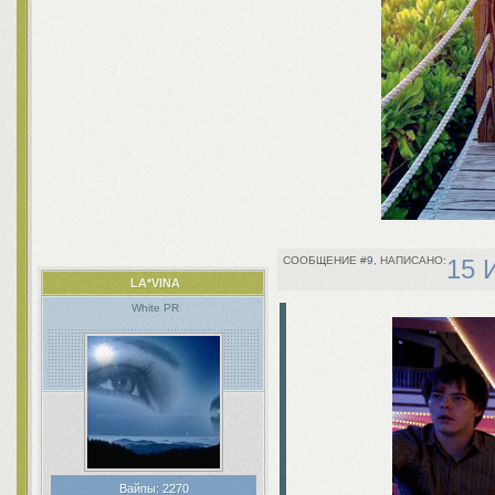
9
15 
LA*VINA
White PR
Вайпы:
2270