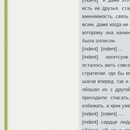
[indent] и даже эт
есть ее друзья. с
вменяемость. связь 
всем, даже когда не
которому она начин
была эллисон.
[indent] [indent]
...
[indent] ногитсун
осталось жить совсе
стратегом. где бы е
шагов вперед. так и
обошел их с друго
приходили спасать
избежать. и крик уж
[indent] [indent]
...
[indent] сердце ли