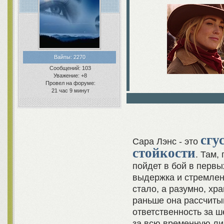
Вайпы:
2270
Сообщений:
103
Уважение:
+8
Провел на форуме:
21 час 9 минут
сгу
Сара Лэнс - это
стойкости
. Там,
пойдет в бой в первы
выдержка и стремлени
стало, а разумно, хр
раньше она рассчитыв
ответственность за ш
за всю временную ли