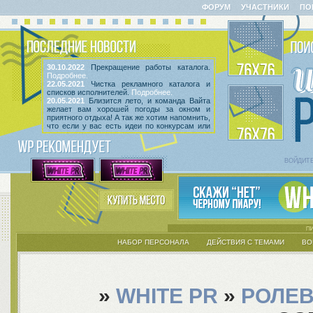
ФОРУМ
УЧАСТНИКИ
ПО
30.10.2022
Прекращение работы каталога.
Подробнее.
22.05.2021
Чистка рекламного каталога и
списков исполнителей.
Подробнее.
20.05.2021
Близится лето, и команда Вайта
желает вам хорошей погоды за окном и
приятного отдыха! А так же хотим напомнить,
что если у вас есть идеи по конкурсам или
мероприятиям, вы всегда можете высказать
их
в этой теме
! Так же сообщаем, что введен
срок неактивности исполнителей и их тем.
Подробнее.
ВОЙДИТ
НАБОР ПЕРСОНАЛА
ДЕЙСТВИЯ С ТЕМАМИ
ВО
»
WHITE PR
»
РОЛЕВ