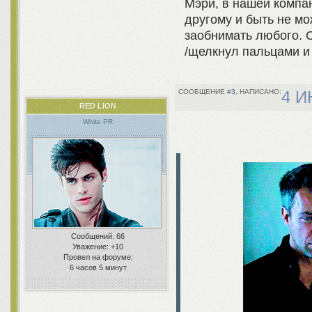
Мэри, в нашей компан
другому и быть не м
заобнимать любого. О
/щелкнул пальцами и
3
4 И
RED LION
White PR
Сообщений:
66
Уважение:
+10
Провел на форуме:
6 часов 5 минут