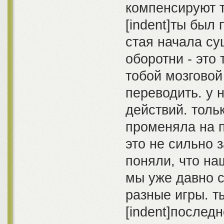
компенсируют 
[indent]ты был 
стая начала су
оборотни - это
тобой мозговой
переводить. у 
действий. толь
променяла на 
это не сильно 
поняли, что на
мы уже давно с
разные игры. т
[indent]послед