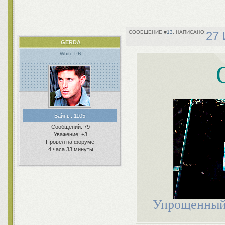
13
27 
GERDA
White PR
Вайпы:
1105
Сообщений:
79
Уважение:
+3
Провел на форуме:
4 часа 33 минуты
Упрощенный 