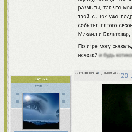
размыты, так что мо
твой сынок уже подр
события пятого сезон
Михаил и Бальтазар, 
По игре могу сказать
исчезай
и будь котико
11
20 
LA*VINA
White PR