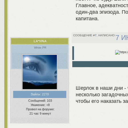
Главное, адекватност
один-два эпизода. П
капитана.
7
7 И
LA*VINA
White PR
Шерлок в наши дни -
несколько загадочных
Вайпы:
2270
чтобы его наказать з
Сообщений:
103
Уважение:
+8
Провел на форуме:
21 час 9 минут