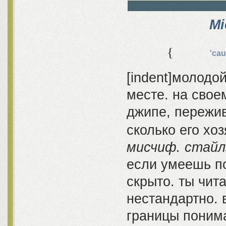
Mi
{
'cau
[indent]молодой
месте. на свое
джипе, пережи
сколько его хо
мисчиф. стайл
если умеешь по
скрыто. ты чи
нестандартно.
границы поним