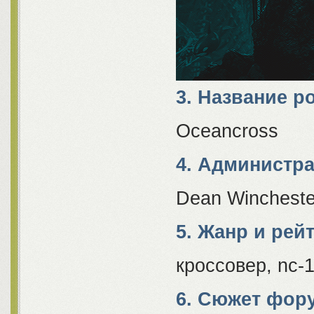
3. Название р
Oceancross
4. Администра
Dean Winchester
5. Жанр и рей
кроссовер, nc-
6. Сюжет фор