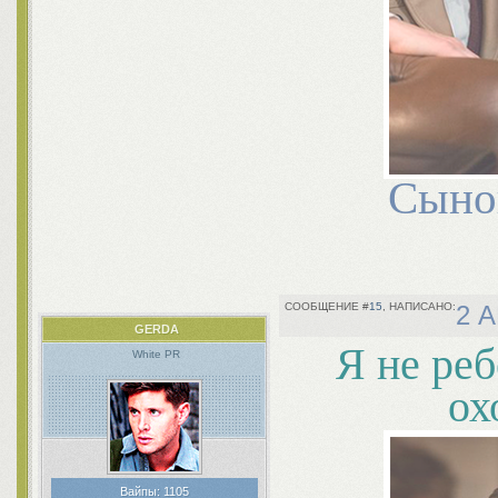
Сынов
15
2 А
GERDA
Я не ре
White PR
ох
Вайпы:
1105