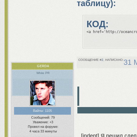
таблицу):
КОД:
<a href='http://oceancr
2
31 
GERDA
White PR
Вайпы:
1105
Сообщений:
79
Уважение:
+3
Провел на форуме:
4 часа 33 минуты
[indent] Я решил сде