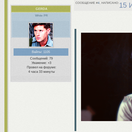
4
15 
GERDA
White PR
Вайпы:
1105
Сообщений:
79
Уважение:
+3
Провел на форуме:
4 часа 33 минуты