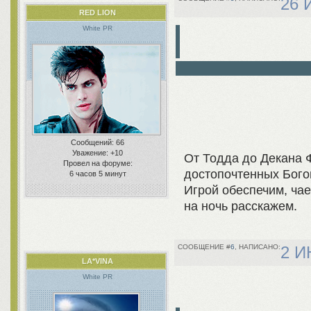
26 
RED LION
White PR
Сообщений:
66
Уважение:
+10
От Тодда до Декана Ф
Провел на форуме:
достопочтенных Бого
6 часов 5 минут
Игрой обеспечим, чае
на ночь расскажем.
6
2 И
LA*VINA
White PR