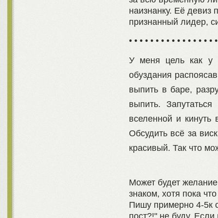
наизнанку. Её девиз п
признанный лидер, с
• • • • • • • • • • • • • • • • •
У меня цель как у 
обуздания распоясав
выпить в баре, разр
выпить. Запутаться
вселенной и кинуть 
Обсудить всё за виск
красивый. Так что мо
Может будет желание 
знаком, хотя пока что
Пишу примерно 4-5к 
пост?!" не буду. Есл