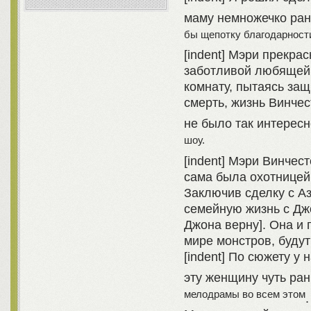
маму немножечко ран
бы щепотку благодарности
[indent] Мэри прекра
заботливой любящей 
комнату, пытаясь защи
смерть, жизнь Винче
не было так интерес
шоу.
[indent] Мэри Винчес
сама была охотницей,
Заключив сделку с Аз
семейную жизнь с Джо
Джона верну]. Она и 
мире монстров, будут
[indent] По сюжету у 
эту женщину чуть ра
мелодрамы во всем этом