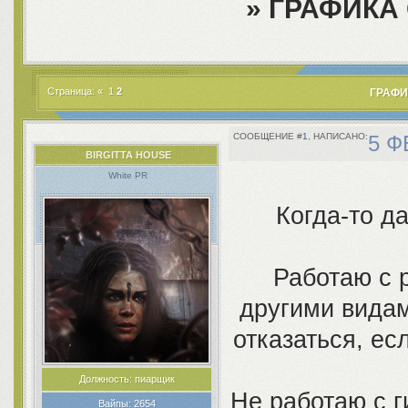
»
ГРАФИКА 
Страница:
«
1
2
ГРАФИ
1
5 Ф
BIRGITTA HOUSE
White PR
Когда-то д
Работаю с 
другими видам
отказаться, ес
Должность:
пиарщик
Не работаю с г
Вайпы:
2654