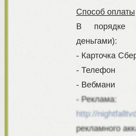
Способ оплаты
В порядке п
деньгами):
- Карточка Сбер
- Телефон
- Вебмани
- Реклама:
http://nightfall
рекламного акк