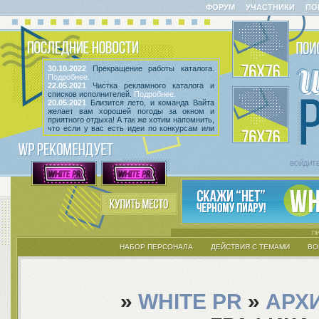
ФОРУМ
УЧАСТНИКИ
ПО
30.10.2022
Прекращение работы каталога.
Подробнее.
22.05.2021
Чистка рекламного каталога и
списков исполнителей.
Подробнее.
20.05.2021
Близится лето, и команда Вайта
желает вам хорошей погоды за окном и
приятного отдыха! А так же хотим напомнить,
что если у вас есть идеи по конкурсам или
мероприятиям, вы всегда можете высказать
их
в этой теме
! Так же сообщаем, что введен
срок неактивности исполнителей и их тем.
Подробнее.
ВОЙДИТ
НАБОР ПЕРСОНАЛА
ДЕЙСТВИЯ С ТЕМАМИ
ВО
»
WHITE PR
»
АРХ