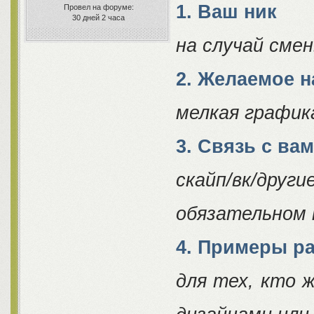
1. Ваш ник
Провел на форуме:
30 дней 2 часа
на случай сме
2. Желаемое 
мелкая график
3. Связь с ва
скайп/вк/др
обязательном 
4. Примеры р
для тех, кто 