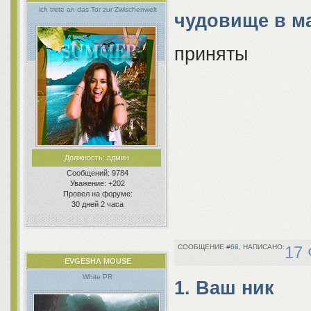
ich trete an das Tor zur Zwischenwelt
чудовище в м
приняты
Должность:
админ
Сообщений:
9784
Уважение:
+202
Провел на форуме:
30 дней 2 часа
66
17 
EVGESHA MOUSE
White PR
1. Ваш ник