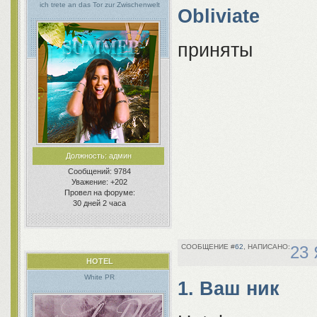
ich trete an das Tor zur Zwischenwelt
Obliviate
приняты
Должность:
админ
Сообщений:
9784
Уважение:
+202
Провел на форуме:
30 дней 2 часа
62
23 
HOTEL
White PR
1. Ваш ник