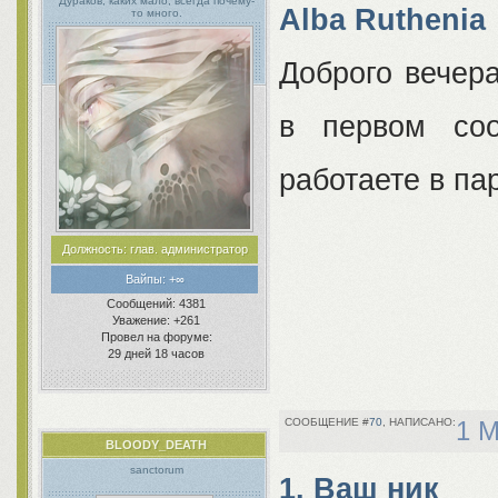
Дураков, каких мало, всегда почему-
Alba Ruthenia
то много.
Доброго вечера
в первом соо
работаете в па
Должность:
глав. администратор
Вайпы:
+∞
Сообщений:
4381
Уважение:
+261
Провел на форуме:
29 дней 18 часов
70
1 М
BLOODY_DEATH
sanctorum
1. Ваш ник