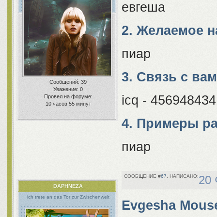
евгеша
2. Желаемое 
пиар
3. Связь с ва
Сообщений:
39
Уважение:
0
icq - 456948434
Провел на форуме:
10 часов 55 минут
4. Примеры р
пиар
67
20 
DAPHNEZA
ich trete an das Tor zur Zwischenwelt
Evgesha Mous