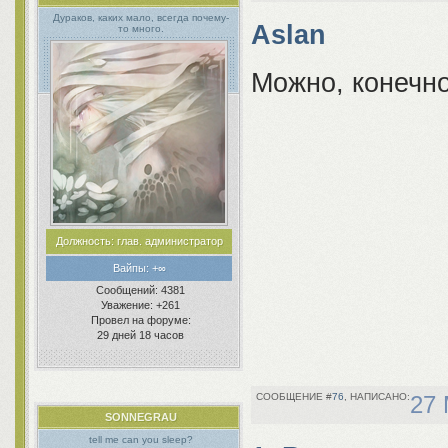
Дураков, каких мало, всегда почему-
Aslan
то много.
Можно, конечно
Должность:
глав. администратор
Вайпы:
+∞
Сообщений:
4381
Уважение:
+261
Провел на форуме:
29 дней 18 часов
76
27 
SONNEGRAU
tell me can you sleep?