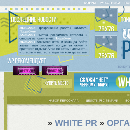
ФОРУМ
УЧАСТНИКИ
ПО
30.10.2022
Прекращение работы каталога.
Подробнее.
22.05.2021
Чистка рекламного каталога и
списков исполнителей.
Подробнее.
20.05.2021
Близится лето, и команда Вайта
желает вам хорошей погоды за окном и
приятного отдыха! А так же хотим напомнить,
что если у вас есть идеи по конкурсам или
мероприятиям, вы всегда можете высказать
их
в этой теме
! Так же сообщаем, что введен
срок неактивности исполнителей и их тем.
Подробнее.
ВОЙДИТ
НАБОР ПЕРСОНАЛА
ДЕЙСТВИЯ С ТЕМАМИ
ВО
»
WHITE PR
»
ОРГ