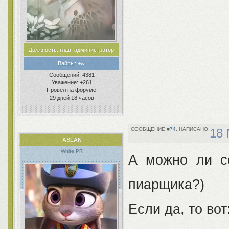
Должность:
глав. администратор
Вайпы:
+∞
Сообщений:
4381
Уважение:
+261
Провел на форуме:
29 дней 18 часов
74
18 
ASLAN
White PR
А можно ли с
пиарщика?)
Если да, то вот