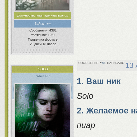
Должность:
глав. администратор
Вайпы:
+∞
Сообщений:
4381
Уважение:
+261
Провел на форуме:
29 дней 18 часов
78
13 
SOLO
White PR
1. Ваш ник
Solo
2. Желаемое 