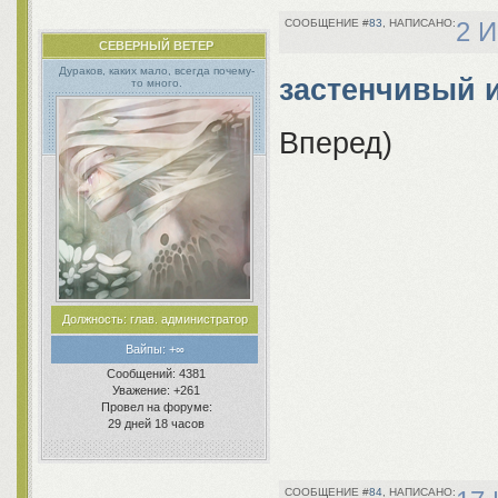
http://pobedono.rusff.me/
http://baltimore.rolka.su/
83
2 И
СЕВЕРНЫЙ ВЕТЕР
Дураков, каких мало, всегда почему-
застенчивый 
то много.
Вперед)
Должность:
глав. администратор
Вайпы:
+∞
Сообщений:
4381
Уважение:
+261
Провел на форуме: