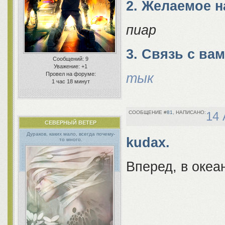
kudax.
2. Желаемое 
пиар
3. Связь с ва
Сообщений:
9
Уважение:
+1
тык
Провел на форуме:
1 час 18 минут
81
14 
СЕВЕРНЫЙ ВЕТЕР
Дураков, каких мало, всегда почему-
kudax.
то много.
Вперед, в океа