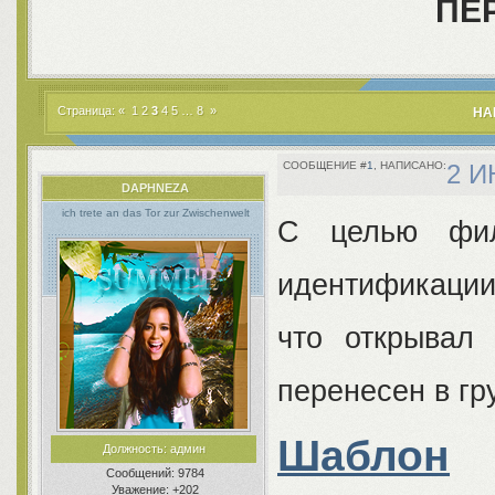
ПЕ
Страница:
«
1
2
3
4
5
…
8
»
НА
1
2 И
DAPHNEZA
ich trete an das Tor zur Zwischenwelt
С целью фил
идентификации
что открывал 
перенесен в гр
Шаблон
Должность:
админ
Сообщений:
9784
Уважение:
+202