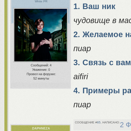
White PR
1. Ваш ник
чудовище в ма
2. Желаемое 
пиар
3. Связь с ва
Сообщений:
4
Уважение:
0
aifiri
Провел на форуме:
52 минуты
4. Примеры р
пиар
65
2 Ф
DAPHNEZA