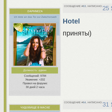
63
25 
DAPHNEZA
ich trete an das Tor zur Zwischenwelt
Hotel
приняты)
Должность:
админ
Сообщений:
9784
Уважение:
+202
Провел на форуме:
30 дней 2 часа
64
31 
ЧУДОВИЩЕ В МАСКЕ