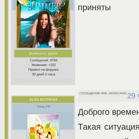
приняты
Должность:
админ
Сообщений:
9784
Уважение:
+202
Провел на форуме:
30 дней 2 часа
68
29 
ALBA RUTHENIA
White PR
Доброго времен
Такая ситуаци