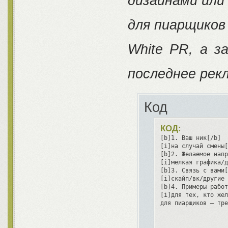
дизайнами или
для пиарщиков
White PR, а з
последнее рек
Код
КОД:
[b]1. Ваш ник[/b]

[i]на случай смены[
[b]2. Желаемое напр
[i]мелкая графика/д
[b]3. Связь с вами[
[i]скайп/вк/другие 
[b]4. Примеры работ
[i]для тех, кто жел
для пиарщиков — тре