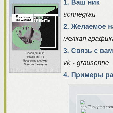
1. Ваш ник
sonnegrau
2. Желаемое 
мелкая график
3. Связь с ва
Сообщений:
28
Уважение:
+4
vk - grausonne
Провел на форуме:
5 часов 4 минуты
4. Примеры р