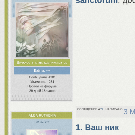
sanctorum
, до
Должность:
глав. администратор
Вайпы:
+∞
Сообщений:
4381
Уважение:
+261
Провел на форуме:
29 дней 18 часов
72
3 М
ALBA RUTHENIA
White PR
1. Ваш ник