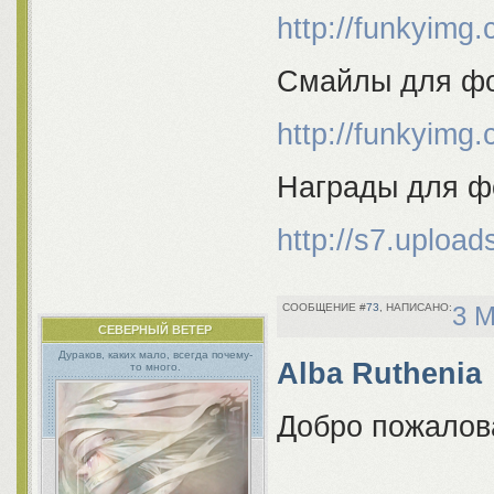
http://funkyimg
Смайлы для ф
http://funkyimg
Награды для 
http://s7.uploa
73
3 М
СЕВЕРНЫЙ ВЕТЕР
Дураков, каких мало, всегда почему-
Alba Ruthenia
то много.
Добро пожалов