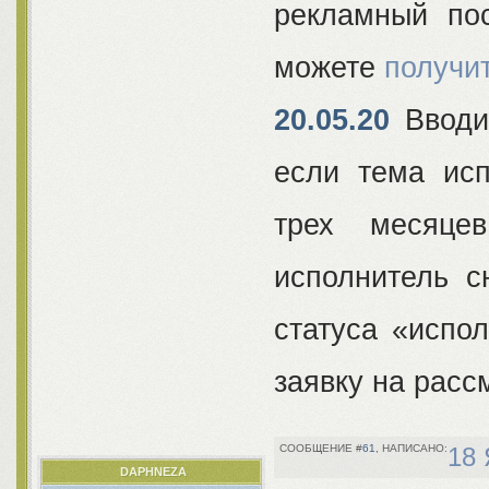
рекламный по
можете
получит
20.05.20
Вводит
если тема исп
трех месяце
исполнитель с
статуса «испо
заявку на расс
61
18 
DAPHNEZA