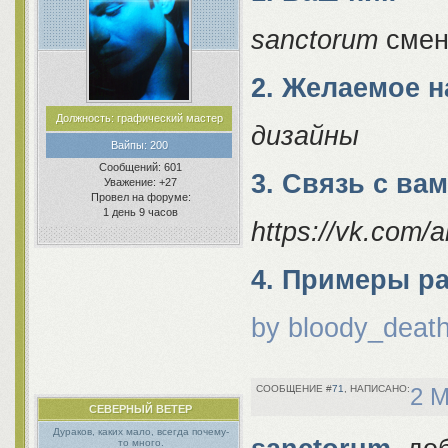
sanctorum
смен
2. Желаемое 
Должность:
графический мастер
дизайны
Вайпы:
200
Сообщений:
601
3. Связь с ва
Уважение:
+27
Провел на форуме:
1 день 9 часов
https://vk.com/
4. Примеры р
by bloody_deat
71
2 М
СЕВЕРНЫЙ ВЕТЕР
Дураков, каких мало, всегда почему-
то много.