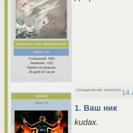
Дураков, каких мало, всегда почему-
Solo
то много.
Добро пожалова
Должность:
глав. администратор
Вайпы:
+∞
Сообщений:
4381
Уважение:
+261
Провел на форуме:
29 дней 18 часов
80
14 
KUDAX.
White PR
1. Ваш ник