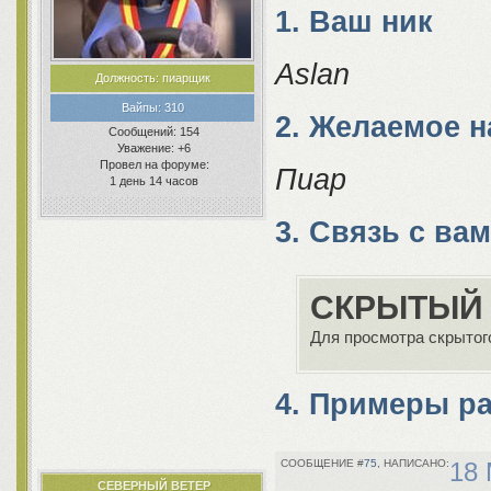
1. Ваш ник
Aslan
Должность:
пиарщик
Вайпы:
310
2. Желаемое 
Сообщений:
154
Уважение:
+6
Провел на форуме:
Пиар
1 день 14 часов
3. Связь с ва
СКРЫТЫЙ 
Для просмотра скрытого
4. Примеры р
75
18 
СЕВЕРНЫЙ ВЕТЕР