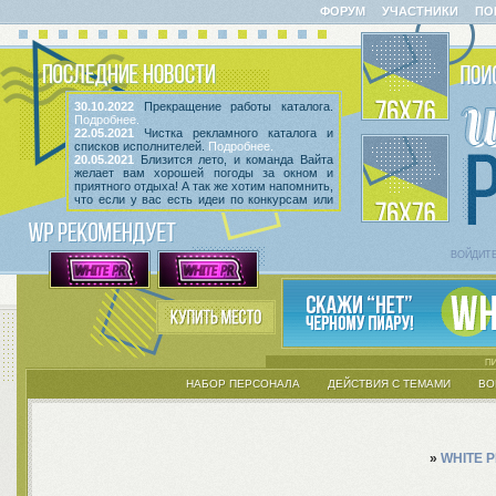
ФОРУМ
УЧАСТНИКИ
ПО
30.10.2022
Прекращение работы каталога.
Подробнее.
22.05.2021
Чистка рекламного каталога и
списков исполнителей.
Подробнее.
20.05.2021
Близится лето, и команда Вайта
желает вам хорошей погоды за окном и
приятного отдыха! А так же хотим напомнить,
что если у вас есть идеи по конкурсам или
мероприятиям, вы всегда можете высказать
их
в этой теме
! Так же сообщаем, что введен
срок неактивности исполнителей и их тем.
Подробнее.
ВОЙДИТ
НАБОР ПЕРСОНАЛА
ДЕЙСТВИЯ С ТЕМАМИ
ВО
»
WHITE 