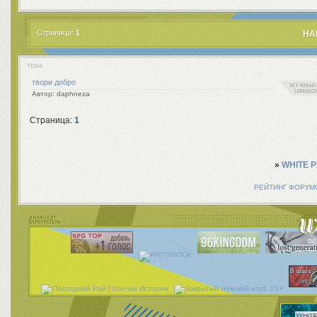
Страница:
1
НА
ТЕМА
твори добро
daphneza
Страница:
1
»
WHITE 
РЕЙТИНГ ФОРУМ