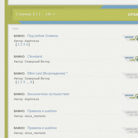
Страница:
1
2
3
…
146
»
АРХИ
ТЕМА
Под небом Олимпа
ВАЖНО:
daphneza
[
1
2
3
4
]
Cleveland
ВАЖНО:
Северный Ветер
Elfen Lied |Возрождение| *
ВАЖНО:
Северный Ветер
[
1
2
3
…
9
]
Бесконечное путешествие
ВАЖНО:
daphneza
Правила и шаблон
ВАЖНО:
vinus_memoirs
Правила и шаблон
ВАЖНО:
vinus_memoirs