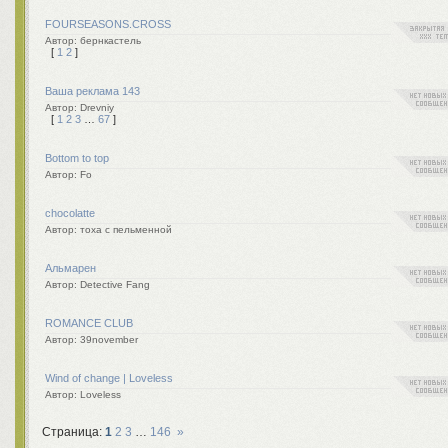
FOURSEASONS.CROSS
бернкастель
[
1
2
]
Ваша реклама 143
Drevniy
[
1
2
3
…
67
]
Bottom to top
Fo
chocolatte
тоха с пельменной
Альмарен
Detective Fang
ROMANCE CLUB
39november
Wind of change | Loveless
Loveless
Страница:
1
2
3
…
146
»