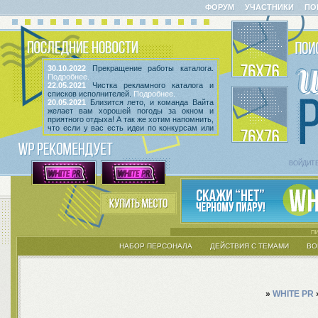
ФОРУМ
УЧАСТНИКИ
ПО
30.10.2022
Прекращение работы каталога.
Подробнее.
22.05.2021
Чистка рекламного каталога и
списков исполнителей.
Подробнее.
20.05.2021
Близится лето, и команда Вайта
желает вам хорошей погоды за окном и
приятного отдыха! А так же хотим напомнить,
что если у вас есть идеи по конкурсам или
мероприятиям, вы всегда можете высказать
их
в этой теме
! Так же сообщаем, что введен
срок неактивности исполнителей и их тем.
Подробнее.
ВОЙДИТ
НАБОР ПЕРСОНАЛА
ДЕЙСТВИЯ С ТЕМАМИ
ВО
»
WHITE PR