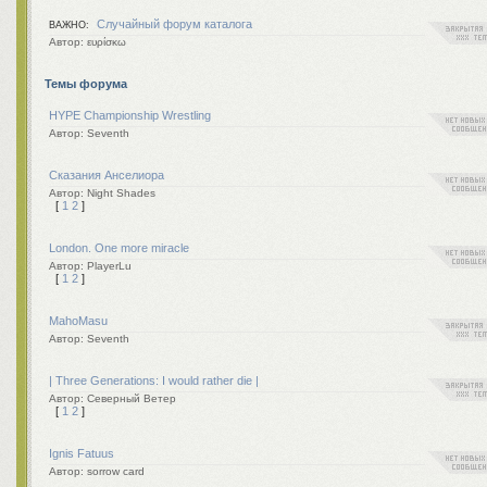
Случайный форум каталога
ВАЖНО:
ευρίσκω
Темы форума
HYPE Championship Wrestling
Seventh
Сказания Анселиора
Night Shades
[
1
2
]
London. One more miracle
PlayerLu
[
1
2
]
MahoMasu
Seventh
| Three Generations: I would rather die |
Северный Ветер
[
1
2
]
Ignis Fatuus
sorrow card